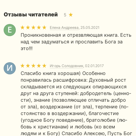
Отзывы читателей
5
Елена Андреева
, 25.05.2021
Проникновенная и отрезвляющая книга. Есть
над чем задуматься и прославить Бога за
это!!!
Игорь Солодовник
, 02.01.2017
Спасибо книга хорошая) Особенно
понравилась расшифровка: Ду­хов­ный рост
скла­ды­ва­ет­ся из сле­ду­ю­щих опи­ра­ю­щих­ся
друг на друга сту­пе­ней: доб­ро­де­тель (цен­но­
сти), зна­ние (поз­во­ля­ю­щее от­ли­чать добро
от зла), воз­дер­жа­ние (от зла), тер­пе­ние (по­
сто­ян­ство в воз­дер­жа­нии), бла­го­че­стие
(угод­ное Богу по­ве­де­ние), бра­то­лю­бие (лю­
бовь к хри­сти­а­нам) и лю­бовь (ко всем
людям и к Богу) Спасибо Алексею, Пусть Бог