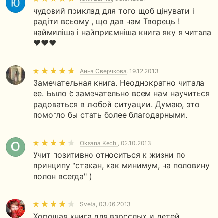
чудовий приклад для того щоб цінувати і
радіти всьому , що дав нам Творець !
наймиліша і найприємніша книга яку я читала
❤️❤️❤️
Анна Сверчкова
, 19.12.2013
Замечательная книга. Неоднократно читала
ее. Было б замечательно всем нам научиться
радоваться в любой ситуации. Думаю, это
помогло бы стать более благодарными.
Oksana Kech
, 02.10.2013
Учит позитивно относиться к жизни по
принципу "стакан, как минимум, на половину
полон всегда" )
Sveta
, 03.06.2013
Хорошая книга для взрослых и детей.