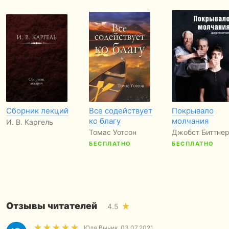
Сборник лекций
Все содействует
Покрывало
ко благу
молчания
И. В. Каргель
Томас Уотсон
Джобст Биттне
БЕСПЛАТНО
БЕСПЛАТНО
Отзывы читателей
4.5
Юля Вычик
, 03.07.2021