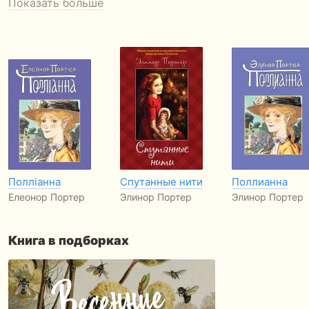
Показать больше
Полліанна
Спутанные нити
Поллианна
Елеонор Портер
Элинор Портер
Элинор Портер
Книга в подборках