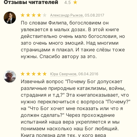
Отзывы читателей
4.5
Александр Рыжов
, 05.08.2017
По словам Филипа, богословием он
увлекается в малых дозах. В этой книге
действительно очень мало богословия, но
зато очень много эмоций. Над многими
страницами я плакал. И такие слёзы тоже
нужны. Спасибо автору за это.
Юра Сверчков
, 06.04.2016
Извечный вопрос "Почему Бог допускает
различные природные катаклизмы, войны,
страдания и т.д.?" Эта книгапоказывает, что
нужно переключиться с ворпроса "Почему?"
на "Что Бог хочет мне показать или что я
должен сделать?" Через прохождение
испытаний наша вера укрепляется и мы
понимаем насколько наш Бог любящий.
Книга полезна для тех, у кого вера