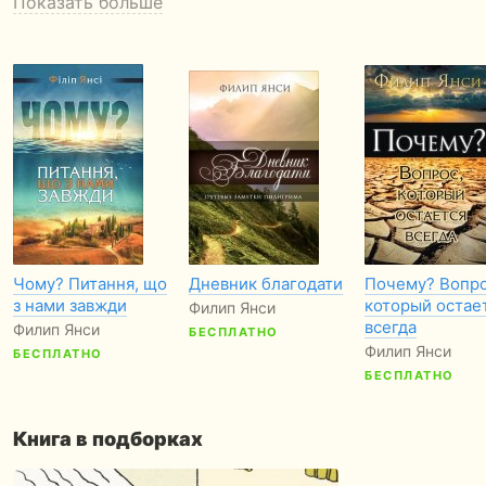
Показать больше
Чому? Питання, що
Дневник благодати
Почему? Вопро
з нами завжди
который остае
Филип Янси
всегда
Филип Янси
БЕСПЛАТНО
Филип Янси
БЕСПЛАТНО
БЕСПЛАТНО
Книга в подборках