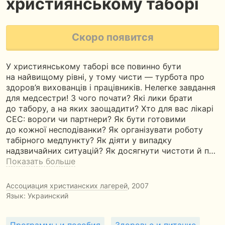
християнському таборі
Скоро появится
У християнському таборі все повинно бути
на найвищому рівні, у тому чисти — турбота про
здоров’я вихованців і працівників. Нелегке завдання
для медсестри! З чого почати? Які лики брати
до табору, а на яких заощадити? Хто для вас лікарі
СЕС: вороги чи партнери? Як бути готовими
до кожної несподіванки? Як організувати роботу
табірного медпункту? Як діяти у випадку
надзвичайних ситуацій? Як досягнути чистоти й п…
Показать больше
Ассоциация христианских лагерей
, 2007
Язык: Украинский