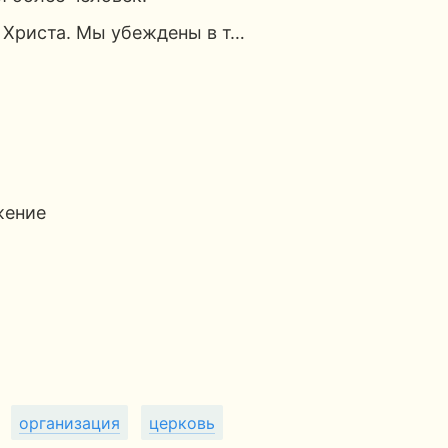
 Христа. Мы убеждены в т…
жение
организация
церковь