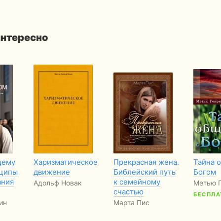
интересно
щему
Харизматическое
Прекрасная жена.
Тайна 
нципы
движение
Библейский путь
Богом
ания
к семейному
Адольф Новак
Метью 
счастью
БЕСПЛА
ин
Марта Пис