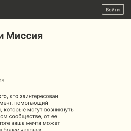
Войти
 и Миссия
ия
го, кто заинтересован
умент, помогающий
, которые могут возникнуть
вом сообществе, от ее
тоге ваша мечта может
и более человек.