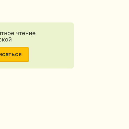
тное чтение
ской
исаться