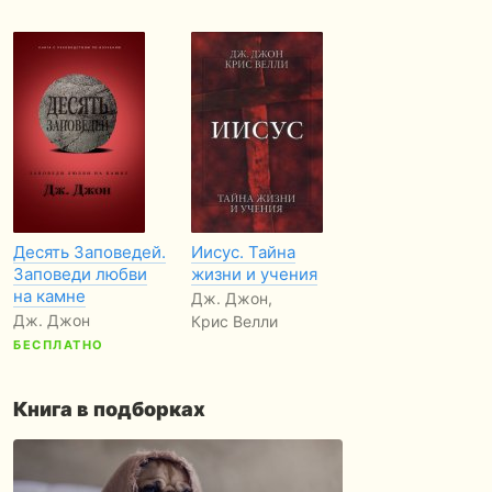
Десять Заповедей.
Иисус. Тайна
Заповеди любви
жизни и учения
на камне
Дж. Джон,
Дж. Джон
Крис Велли
БЕСПЛАТНО
Книга в подборках