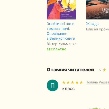
Знайти світло в
Жажда
темряві ночі.
Елисей Прон
Оповідання
з Великої Книги
Віктор Кузьменко
БЕСПЛАТНО
Отзывы читателей
5
Полина Реше
класс