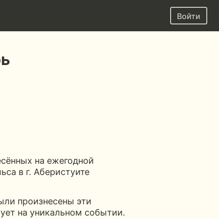
Войти
рь
есённых на ежегодной
са в г. Аберистуите
ыли произнесены эти
вует на уникальном событии.