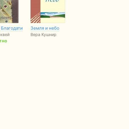
 Благодати
Земля и небо
Жизнь в молитве
Бе
З
аквей
Вера Кушнир
Тереза Авильская
Ча
ТНО