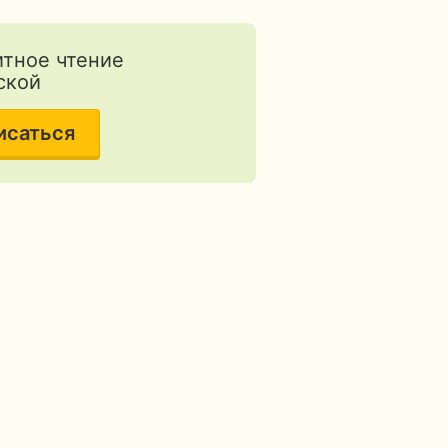
тное чтение
ской
исаться