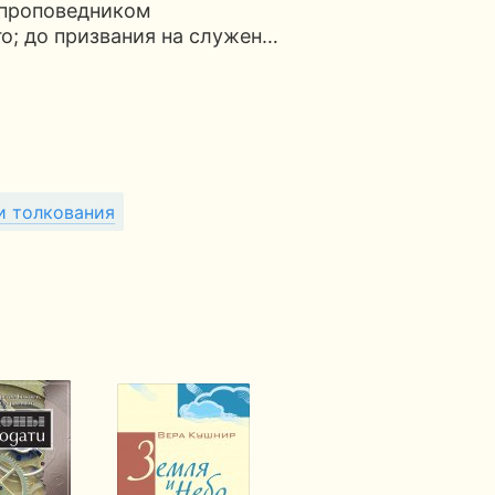
 проповедником
о; до призвания на служен…
и толкования