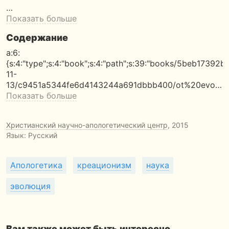
…
Показать больше
Содержание
a:6:
{s:4:"type";s:4:"book";s:4:"path";s:39:"books/5beb17392b
11-
13/c9451a5344fe6d4143244a691dbbb400/ot%20evo…
Показать больше
Христианский научно-апологетический центр
, 2015
Язык: Русский
Апологетика
креационизм
наука
эволюция
Вам также может быть интересно