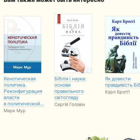
Кенотическая
Біблія і наука:
Як довести
политика.
основи
правдивість Біб
Реконфигурация
правильного
Карл Броґґі
власти
світогляду
в политической…
Сергій Головін
Марк Мур