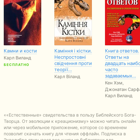
Камни и кости
Каміння і кістки.
Книга ответов.
Неспростовні
Ответы на
Карл Виланд
свідчення проти
двадцать наиб
БЕСПЛАТНО
теорії…
часто
задаваемых…
Карл Віланд
Кен Хэм,
Джонатан Сарфа
Карл Виланд
...
БЕСПЛАТНО
««Естественные» свидетельства в пользу Библейского Бога-
Творца. От эволюции к креационизму» можно читать онлайн
или через мобильное приложение, которое со временем
позволит скачать книгу для чтения оффлайн. Подписка в
Эквалибре открывает все книги из библиотеки для