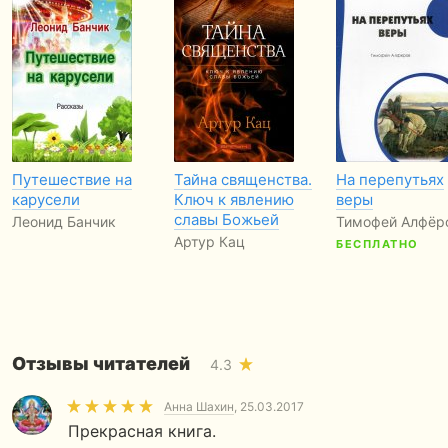
Путешествие на
Тайна священства.
На перепутьях
карусели
Ключ к явлению
веры
славы Божьей
Леонид Банчик
Тимофей Алфёр
Артур Кац
БЕСПЛАТНО
Отзывы читателей
4.3
Анна Шахин
, 25.03.2017
Прекрасная книга.