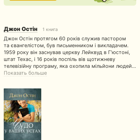
Джон Остін
1 книга
Джон Остін протягом 60 років служив пастором
та євангелістом, був письменником і викладачем.
1959 року він заснував церкву Лейквуд в Г’юстоні,
штат Техас, і 16 років поспіль вів щотижневу
телевізійну програму, яка охопила мільйони людей…
Показать больше