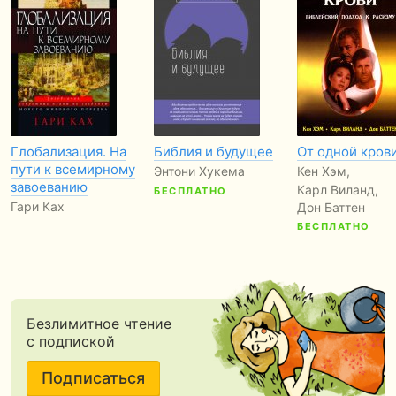
Глобализация. На
Библия и будущее
От одной кров
пути к всемирному
Энтони Хукема
Кен Хэм,
завоеванию
Карл Виланд,
БЕСПЛАТНО
Гари Ках
Дон Баттен
БЕСПЛАТНО
Безлимитное чтение
с подпиской
Подписаться