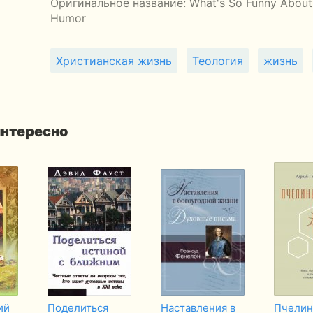
Оригинальное название:
What's So Funny About
Humor
Христианская жизнь
Теология
жизнь
интересно
ий
Поделиться
Наставления в
Пчелин