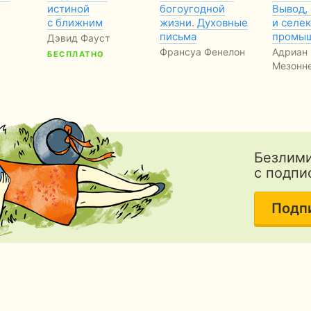
истиной
богоугодной
Вывод,
с ближним
жизни. Духовные
и селек
письма
промы
Дэвид Фауст
Франсуа Фенелон
Адриан
БЕСПЛАТНО
Мезонн
Безлими
с подпи
Подп