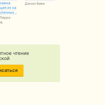
 смена
догматика. Том 1:
от
Джоэл Бики
ция их на
Пролегомены
Хр
шленных…
по
Герман Бавинк
 Перрэ-
Б
БЕСПЛАТНО
ев
тное чтение
ской
исаться