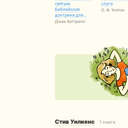
святым.
слуга
Библейская
О. Ф. Уолтон
доктрина для…
Джек Коттрелл
Стив Уилкенс
1 книга