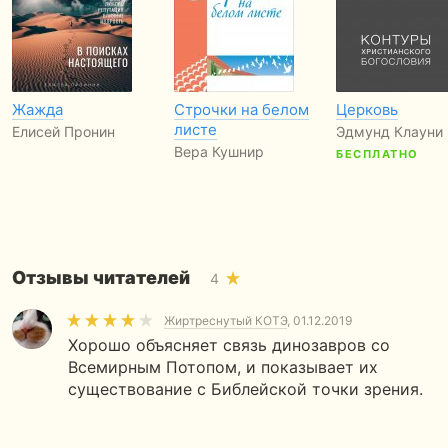
Жажда
Строчки на белом
Церковь
листе
Елисей Пронин
Эдмунд Клауни
Вера Кушнир
БЕСПЛАТНО
Отзывы читателей
4
Жиртреснутый КОТЭ
, 01.12.2019
Хорошо объясняет связь динозавров со
Всемирным Потопом, и показывает их
существование с Библейской точки зрения.