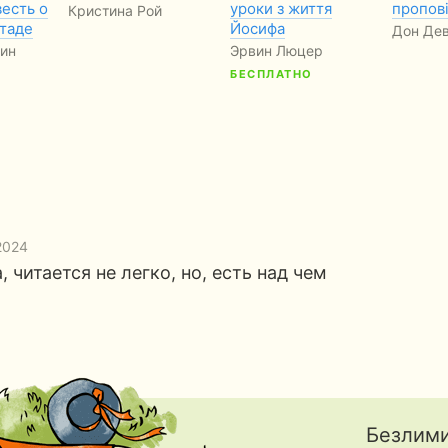
весть о
уроки з життя
пропов
Кристина Рой
Стаде
Йосифа
Дон Дев
кин
Эрвин Люцер
БЕСПЛАТНО
2024
 читается не легко, но, есть над чем
Безлими