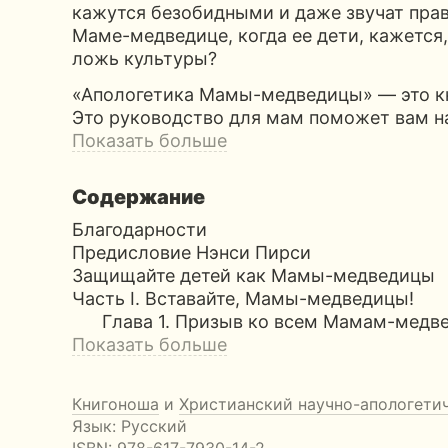
кажутся безобидными и даже звучат прав
Маме-медведице, когда ее дети, кажется
ложь культуры?
«Апологетика Мамы-медведицы» — это кн
Это руководство для мам поможет вам н
Показать больше
Содержание
Благодарности
Предисловие Нэнси Пирси
Защищайте детей как Мамы-медведицы
Часть I. Вставайте, Мамы-медведицы!
Глава 1. Призыв ко всем Мамам-медв
Показать больше
Книгоноша
и
Христианский научно-апологети
Язык: Русский
ISBN:
978-617-7930-14-2