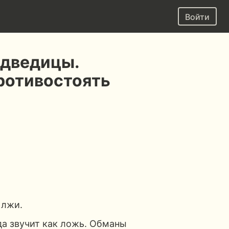
Войти
дведицы.
противостоять
 лжи.
да звучит как ложь. Обманы