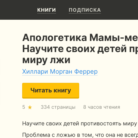
КНИГИ
ПОДПИСКА
Апологетика Мамы-ме
Научите своих детей 
миру лжи
Хиллари Морган Феррер
Читать книгу
5
334 страницы
8 часов чтения
Научите своих детей противостоять миру
Проблема с ложью в том, что она не всег