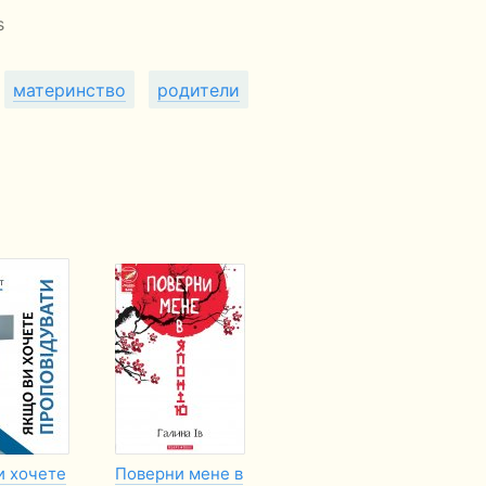
s
материнство
родители
и хочете
Поверни мене в
Пуритане
Сч