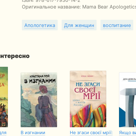
Оригинальное название:
Mama Bear Apologetic
Апологетика
Для женщин
воспитание
интересно
для
В изгнании
Не згаси своєї мрії:
Якщо в