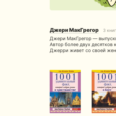
Джери МакГрегор
3 кни
Джери МакГрегор — выпускн
Автор более двух десятков к
Джерри живет со своей жен