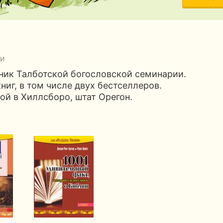
ги
ик Талботской богословской семинарии.
ниг, в том числе двух бестселлеров.
ой в Хиллсборо, штат Орегон.