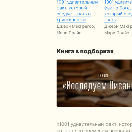
1001 удивительный
1001 удивит
факт, который
факт о Боге,
следует знать о
который сле
христианстве
знать
Джери МакГрегор,
Джери МакГр
Мэри Прайс
Мэри Прайс
Книга в подборках
«1001 удивительный факт, кото
которое со временем позволит 