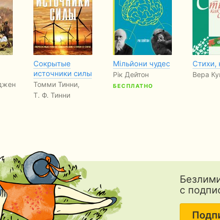
Сокрытые
Мільйони чудес
Стихи, 
источники силы
Рік Дейтон
Вера К
джен
Томми Тинни,
БЕСПЛАТНО
Т. Ф. Тинни
Безлими
с подпи
Подп