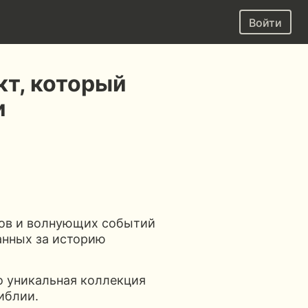
Войти
кт, который
и
тов и волнующих событий
анных за историю
о уникальная коллекция
иблии.