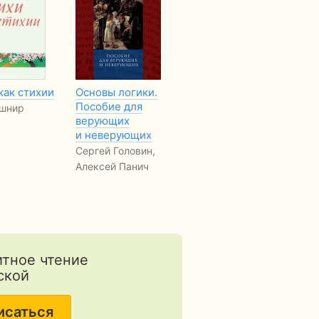
как стихии
Основы логики.
Станьте
Пр
Пособие для
спасителями
о 
ушнир
верующих
людей
Ца
и неверующих
Даґ Г’юард-Мілс
Ге
Сергей Головин,
Алексей Панич
тное чтение
ской
исаться