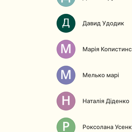
Давид Удодик
Марія Копистинс
Мелько марі
Наталія Діденко
Роксолана Усенк