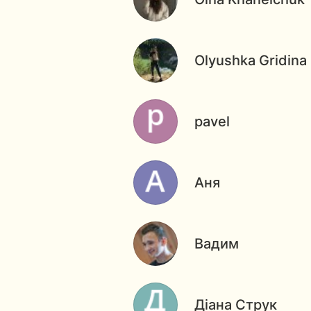
Olyushka Gridina
pavel
Аня
Вадим
Діана Струк