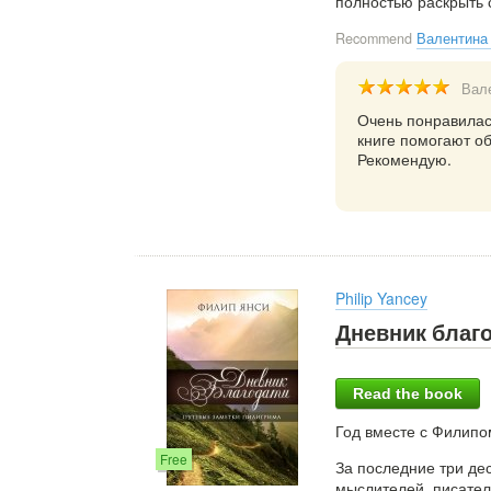
полностью раскрыть с
Recommend
Валентина
Вал
Очень понравилас
книге помогают о
Рекомендую.
Philip Yancey
Дневник благ
Read the book
Год вместе с Филипо
Free
За последние три де
мыслителей, писател