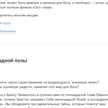
ачей, может быть важным и ценным для Бога, и наоборот — успех с
ься полным фиаско в Его глазах.
научитесь многим вещам:
w more
 Ковалевич
адной лозы
енять серое существование на выдающуюся, значимую жизнь?
ть огромную радость, изменяя этот мир для Бога?
сь к Брюсу Уилкинсону в путешествии по пятнадцатой главе Еванге
те, почему Христос называет Себя виноградной Лозой, и исследует
а». Вы обнаружите три удивительные тайны, которые помогут вам