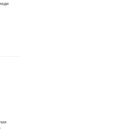
реди
лия
е