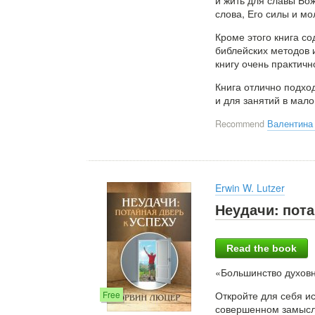
и жить для славы Бож
слова, Его силы и мо
Кроме этого книга с
библейских методов и
книгу очень практичн
Книга отлично подхо
и для занятий в мало
Recommend
Валентина
Erwin W. Lutzer
Неудачи: пота
Read the book
«Большинство духов
Free
Откройте для себя и
совершенном замысле