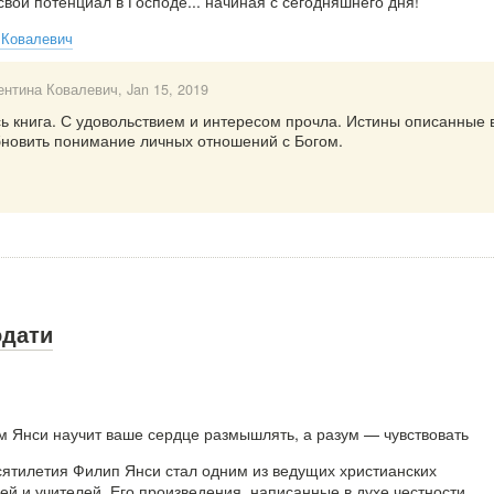
вой потенциал в Господе... начиная с сегодняшнего дня!
 Ковалевич
ентина Ковалевич
, Jan 15, 2019
ь книга. С удовольствием и интересом прочла. Истины описанные 
бновить понимание личных отношений с Богом.
одати
м Янси научит ваше сердце размышлять, а разум — чувствовать
сятилетия Филип Янси стал одним из ведущих христианских
ей и учителей. Его произведения, написанные в духе честности