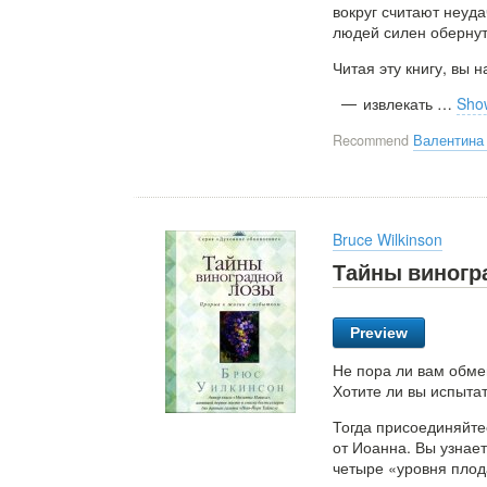
вокруг считают неуд
людей силен обернут
Читая эту книгу, вы 
извлекать
…
Sho
Recommend
Валентина
Bruce Wilkinson
Тайны виногр
Preview
Не пора ли вам обм
Хотите ли вы испыта
Тогда присоединяйте
от Иоанна. Вы узнае
четыре «уровня плод