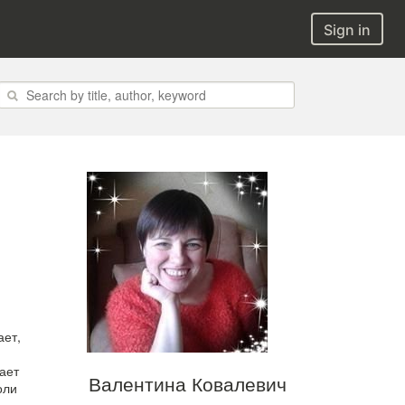
Sign in
ает,
ает
Валентина Ковалевич
оли