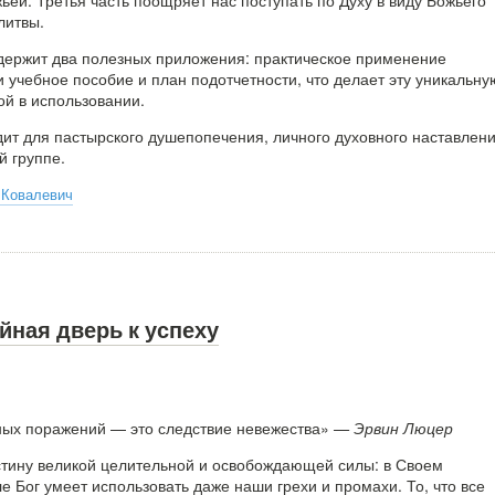
ьей. Третья часть поощряет нас поступать по Духу в виду Божьего
литвы.
одержит два полезных приложения: практическое применение
 учебное пособие и план подотчетности, что делает эту уникальну
ой в использовании.
дит для пастырского душепопечения, личного духовного наставлен
й группе.
 Ковалевич
йная дверь к успеху
ных поражений — это следствие невежества»
— Эрвин Люцер
стину великой целительной и освобождающей силы: в Своем
 Бог умеет использовать даже наши грехи и промахи. То, что все