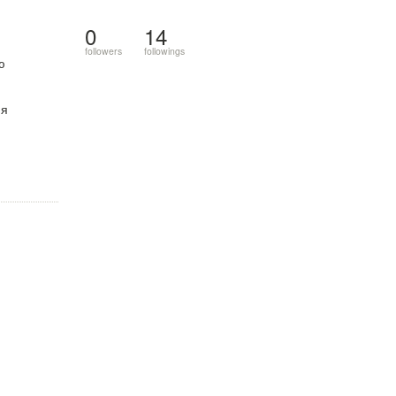
0
14
followers
followings
ю
ия