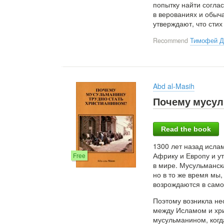
попытку найти согла
в верованиях и обыча
утверждают, что стих
Recommend
Тимофей Д
Abd al-Masih
Почему мусул
Read the book
1300 лет назад ислам
Африку и Европу и у
Free
в мире. Мусульманск
но в то же время мы
возрождаются в само
Поэтому возникла не
между Исламом и хри
мусульманином, когд