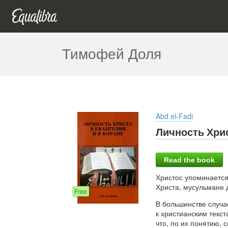
Тимофей Доля
Abd el-Fadi
Личность Хрис
Read the book
Христос упоминается 
Христа, мусульмане д
Free
В большинстве случа
к христианским текст
что, по их понятию, 