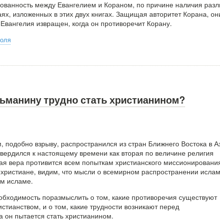
сованность между Евангелием и Кораном, по причине наличия разл
ях, изложенных в этих двух книгах. Защищая авторитет Корана, он
 Евангелия извращен, когда он противоречит Корану.
оля
ьманину трудно стать христианином?
, подобно взрыву, распространился из стран Ближнего Востока в А
твердился к настоящему времени как вторая по величине религия
ая вера противится всем попыткам христианского миссионировани
, христиане, видим, что мысли о всемирном распространении исла
м исламе.
обходимость поразмыслить о том, какие противоречия существуют
стианством, и о том, какие трудности возникают перед
а он пытается стать христианином.