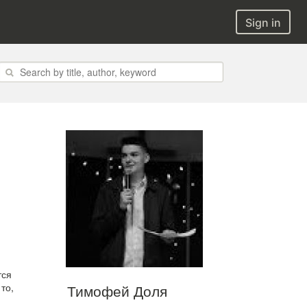
Sign in
тся
Тимофей Доля
то,