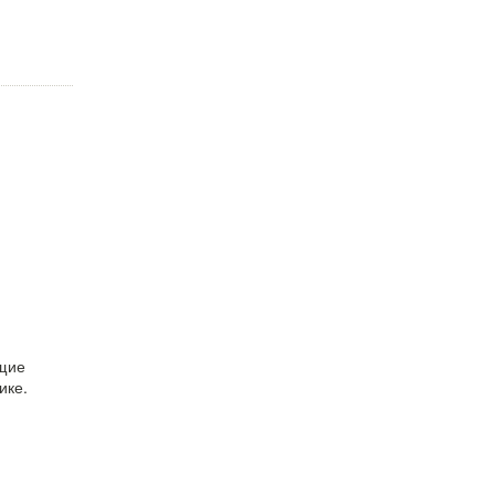
бщие
ике.