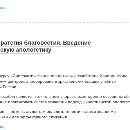
оля
ратегия благовестия. Введение
ескую апологетику
курсу «Систематическая апологетика» разработано Христианским
ким центром, апробировано в христианских высших учебных
и России.
пособия является то, что в нем впервые всесторонне освещены о
ие практиковать систематический подход к христианской апологет
ия — помочь студентам овладеть теоретическими знаниями
ыками для эффективного служения.
оля