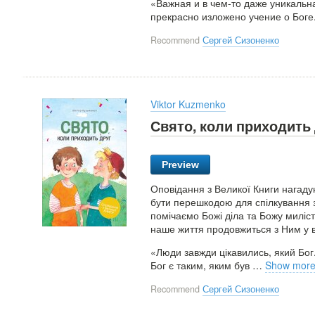
«Важная и в чем-то даже уникальна
прекрасно изложено учение о Боге.
Recommend
Сергей Сизоненко
Viktor Kuzmenko
Свято, коли приходить 
Preview
Оповідання з Великої Книги нагад
бути перешкодою для спілкування з
помічаємо Божі діла та Божу миліст
наше життя продовжиться з Ним у ві
«Люди завжди цікавились, який Бог.
Бог є таким, яким був
…
Show mor
Recommend
Сергей Сизоненко