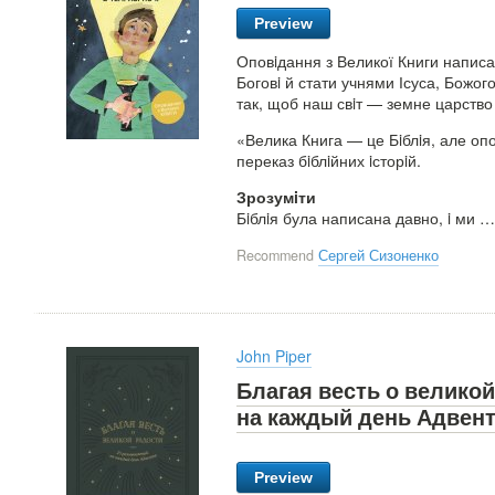
Preview
Оповiдання з Великої Книги написанi
Боговi й стати учнями Ісуса, Божо
так, щоб наш свiт — земне царство
«Велика Книга — це Бiблiя, але опо
переказ бiблiйних iсторiй.
Зрозумiти
Бiблiя була написана давно, i ми
Recommend
Сергей Сизоненко
John Piper
Благая весть о велико
на каждый день Адвен
Preview