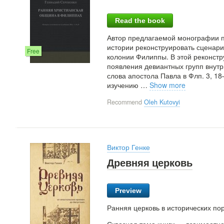
Read the book
Автор предлагаемой монографии 
истории реконструировать сценарии
Free
колонии Филиппы. В этой реконст
появления девиантных групп внутри
слова апостола Павла в Флп. 3, 1
изучению
…
Show more
Recommend
Oleh Kutovyi
Виктор Генке
Древняя церковь
Preview
Ранняя церковь в исторических пор
Сквозная тема книги — взаимоотн