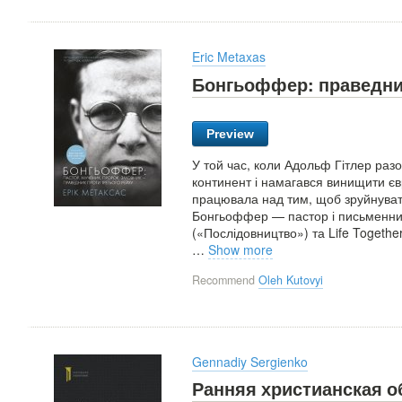
Eric Metaxas
Бонгьоффер: праведник
Preview
У той час, коли Адольф Гітлер раз
континент і намагався винищити євр
працювала над тим, щоб зруйнувати 
Бонгьоффер — пастор і письменник,
(«Послідовництво») та Life Togethe
…
Show more
Recommend
Oleh Kutovyi
Gennadiy Sergienko
Ранняя христианская 