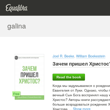
galina
Joel R. Beeke
,
William Boekestein
Зачем пришел Христос
Read the book
Когда мы задумываемся о рождении
Евангелия от Луки. Однако, чтобы п
Free
вечный Сын Бога воспринял нашу к
Христос? Авторы книги рассуждаю
больше возрадоваться рождению Хр
Христова
…
Show more