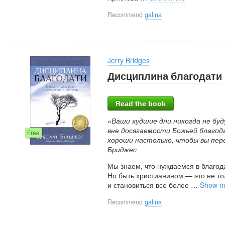
Recommend
galina
Jerry Bridges
Дисциплина благодати
Read the book
«Ваши худшие дни никогда не буд
вне досягаемости Божьей благод
Free
хороши настолько, чтобы вы пер
Бриджес
Мы знаем, что нуждаемся в благод
Но быть христианином — это не тол
и становиться все более
…
Show m
Recommend
galina