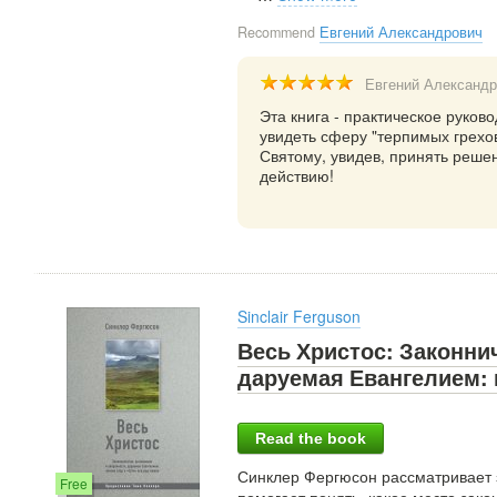
Recommend
Евгений Александрович
Евгений Александр
Эта книга - практическое руков
увидеть сферу "терпимых грехов
Святому, увидев, принять решен
действию!
Sinclair Ferguson
Весь Христос: Законни
даруемая Евангелием: 
Read the book
Синклер Фергюсон рассматривает з
Free
помогает понять, какое место зак