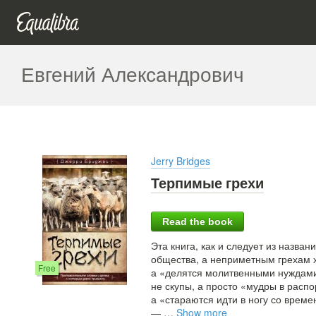
Евгений Александрович
Jerry Bridges
Терпимые грехи
Read the book
Эта книга, как и следует из назва
общества, а неприметным грехам х
Free
а «делятся молитвенными нуждами»
не скупы, а просто «мудры в расп
а «стараются идти в ногу со вре
—
…
Show more