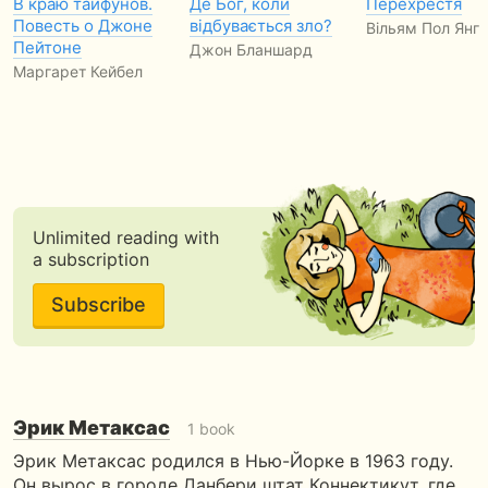
В краю тайфунов.
Де Бог, коли
Перехрестя
Повесть о Джоне
відбувається зло?
Вільям Пол Янг
Пейтоне
Джон Бланшард
Маргарет Кейбел
Unlimited reading with
a subscription
Subscribe
Эрик Метаксас
1 book
Эрик Метаксас родился в Нью-Йорке в 1963 году.
Он вырос в городе Данбери штат Коннектикут, где