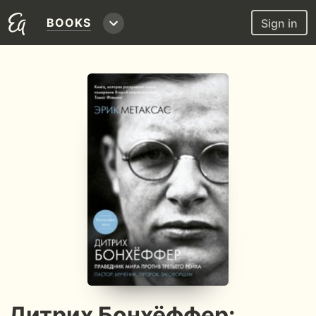
BOOKS
Sign in
Дитрих Бонхёффер: