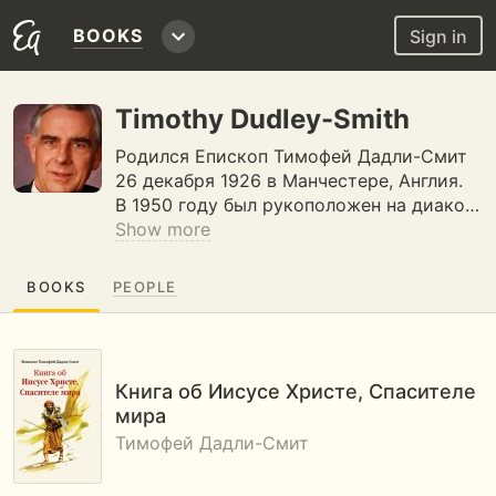
BOOKS
Sign in
Timothy Dudley-Smith
Родился Епископ Тимофей Дадли-Смит
26 декабря 1926 в Манчестере, Англия.
В 1950 году был рукоположен на диако…
Show more
BOOKS
PEOPLE
Книга об Иисусе Христе, Спасителе
мира
Тимофей Дадли-Смит