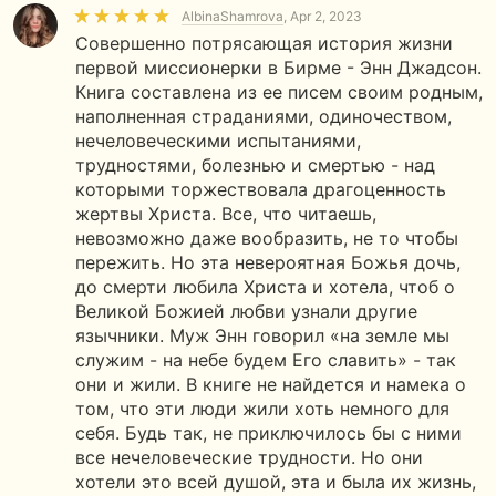
AlbinaShamrova
, Apr 2, 2023
Совершенно потрясающая история жизни
первой миссионерки в Бирме - Энн Джадсон.
Книга составлена из ее писем своим родным,
наполненная страданиями, одиночеством,
нечеловеческими испытаниями,
трудностями, болезнью и смертью - над
которыми торжествовала драгоценность
жертвы Христа. Все, что читаешь,
невозможно даже вообразить, не то чтобы
пережить. Но эта невероятная Божья дочь,
до смерти любила Христа и хотела, чтоб о
Великой Божией любви узнали другие
язычники. Муж Энн говорил «на земле мы
служим - на небе будем Его славить» - так
они и жили. В книге не найдется и намека о
том, что эти люди жили хоть немного для
себя. Будь так, не приключилось бы с ними
все нечеловеческие трудности. Но они
хотели это всей душой, эта и была их жизнь,