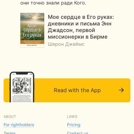
они точно знали ради Кого.
Мое сердце в Его руках:
дневники и письма Энн
Джадсон, первой
миссионерки в Бирме
Шерон Джеймс
Read with the App
ABOUT
LINKS
For rightholders
Pricing
Terms
Contact us