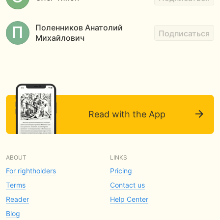
Поленников Анатолий
Подписаться
Михайлович
Read with the App
ABOUT
LINKS
For rightholders
Pricing
Terms
Contact us
Reader
Help Center
Blog