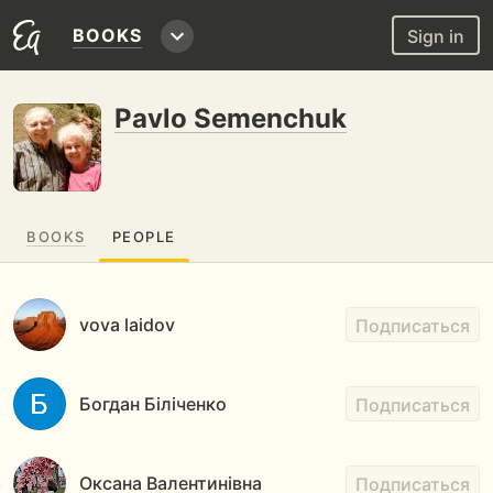
BOOKS
Sign in
Pavlo Semenchuk
BOOKS
PEOPLE
vova laidov
Подписаться
Богдан Біліченко
Подписаться
Оксана Валентинівна
Подписаться