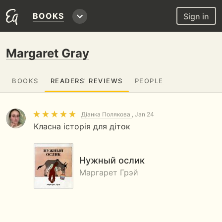
BOOKS
Sign in
Margaret Gray
BOOKS
READERS' REVIEWS
PEOPLE
Діанка Полякова
, Jan 24
Класна історія для діток
Нужный ослик
Маргарет Грэй