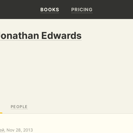
BOOKS
PRICING
Jonathan Edwards
PEOPLE
ей
, Nov 28, 2013