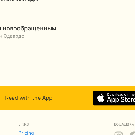
ы новообращенным
н Эдвардс
Read with the App
LINKS
EQUALIBRA 
Pricing