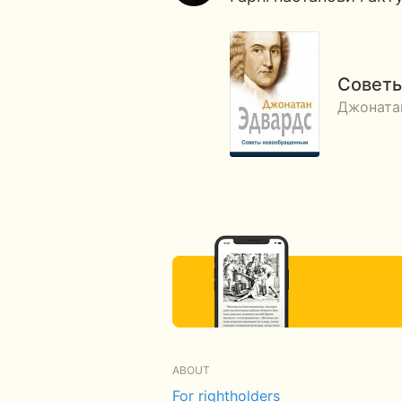
Совет
Джоната
ABOUT
For rightholders