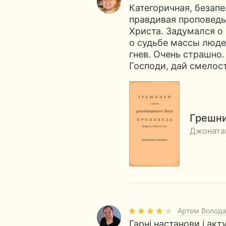
Категоричная, безапе
правдивая проповедь
Христа. Задумался о 
о судьбе массы люде
гнев. Очень страшно.
Господи, дай смелос
Грешни
Джоната
Артем Волод
Гарні настанови і акт