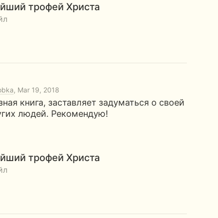
йший трофей Христа
йл
obka
, Mar 19, 2018
ная книга, заставляет задуматься о своей
угих людей. Рекомендую!
йший трофей Христа
йл