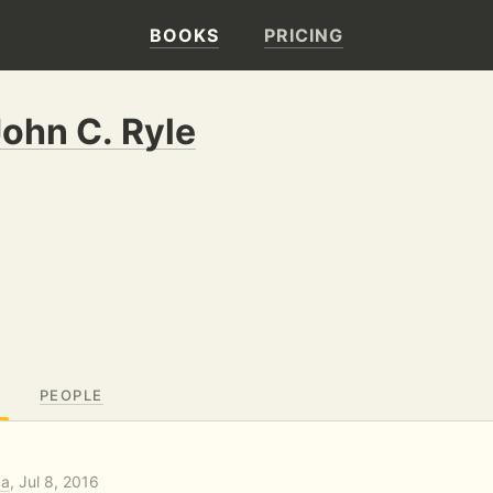
BOOKS
PRICING
John C. Ryle
PEOPLE
ва
, Jul 8, 2016