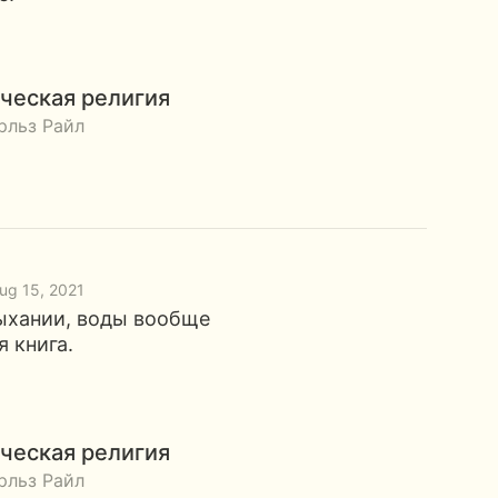
ческая религия
рльз Райл
Aug 15, 2021
ыхании, воды вообще
я книга.
ческая религия
рльз Райл