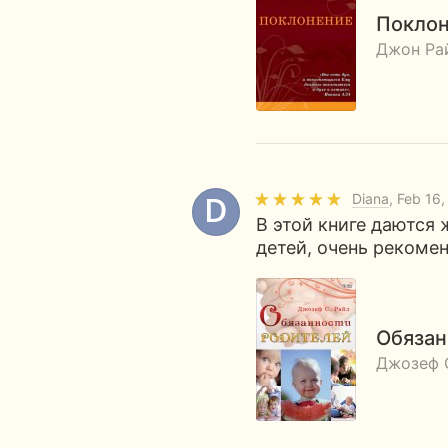
Покло
Джон Ра
Diana
, Feb 16
В этой книге даются
детей, очень рекоме
Обязан
Джозеф 