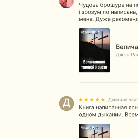
Чудова брошура на п
і зрозуміло написана,
мене. Дуже рекоменд
Велича
Джон Ра
Дмитрий Бар
Книга написанная яс
одном дыхании. Все