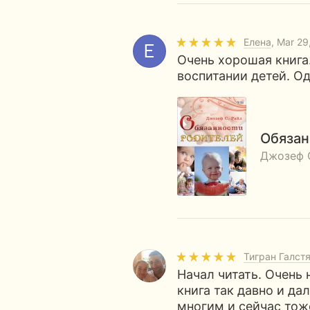
Елена
, Mar 29
Очень хорошая книга
воспитании детей. О
Обязан
Джозеф 
Тигран Галст
Начал читать. Очень 
книга так давно и да
многим и сейчас тож