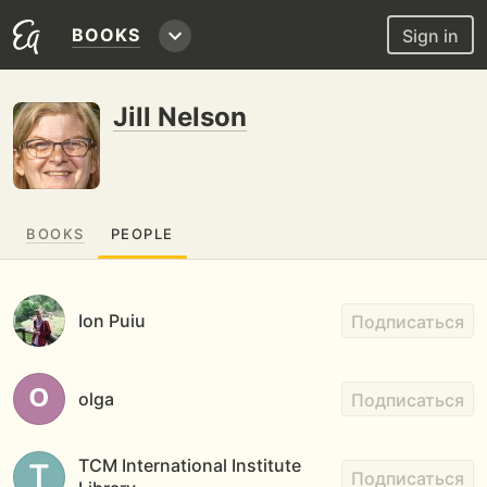
BOOKS
Sign in
Jill Nelson
BOOKS
PEOPLE
Ion Puiu
Подписаться
olga
Подписаться
TCM International Institute
Подписаться