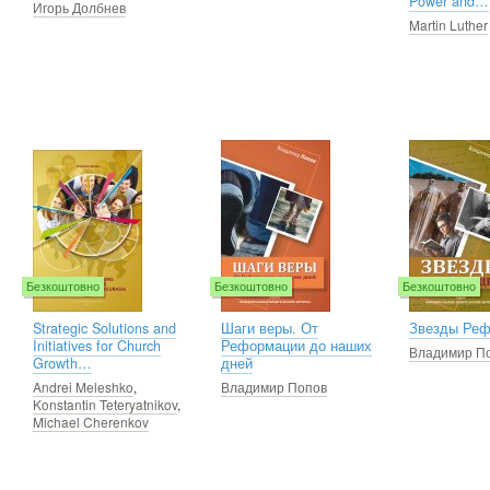
Power and…
Игорь Долбнев
Martin Luther
Безкоштовно
Безкоштовно
Безкоштовно
Strategic Solutions and
Шаги веры. От
Звезды Ре
Initiatives for Church
Реформации до наших
Владимир П
Growth…
дней
Andrei Meleshko
,
Владимир Попов
Konstantin Teteryatnikov
,
Michael Cherenkov