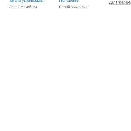
читача української…
і натхнення
Даґ Г’юард-
Сергій Михайлик
Сергій Михайлик