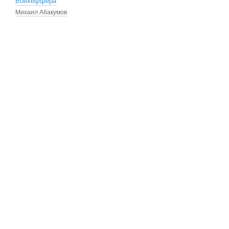
Бонхёффера
Михаил Абакумов