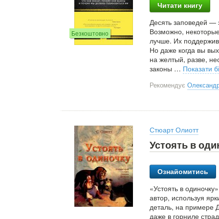
Читати книгу
Десять заповедей — 
Возможно, некоторые
Безкоштовно
лучше. Их поддержив
Но даже когда вы вых
на желтый, разве, не
законы
…
Показати б
Рекомендує
Олександр
Стюарт Олиотт
Устоять в оди
Ознайомитись
«Устоять в одиночку
автор, используя яр
деталь, на примере Д
даже в горниле страд