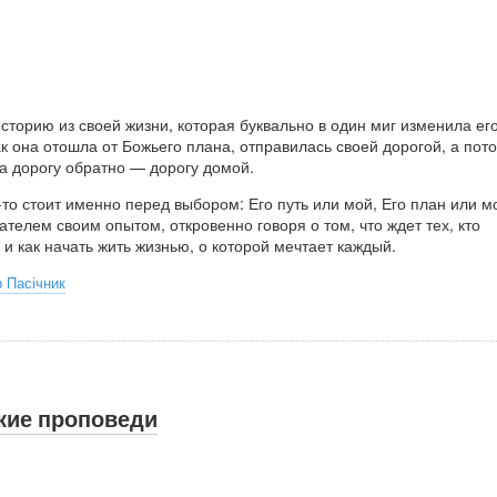
сторию из своей жизни, которая буквально в один миг изменила его
ак она отошла от Божьего плана, отправилась своей дорогой, а пот
а дорогу обратно — дорогу домой.
то стоит именно перед выбором: Его путь или мой, Его план или м
ателем своим опытом, откровенно говоря о том, что ждет тех, кто
и как начать жить жизнью, о которой мечтает каждый.
 Пасічник
кие проповеди