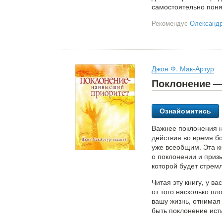
самостоятельно понят
Рекомендує
Олександр
Джон Ф. Мак-Артур
Поклонение —
Ознайомитись
Важнее поклонения н
действия во время б
уже всеобщим. Эта к
о поклонении и приз
которой будет стрем
Читая эту книгу, у в
от того насколько пл
вашу жизнь, отнимая
быть поклонение исти