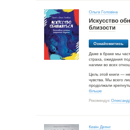
Ольга Головіна
Искусство об
близости
Ознайомитись
Даже в браке мы час
страха, ожидания по
нагими во всех отно
Цель этой книги — н
чувства. Мы всего л
продолжали крепнуть
більше
Рекомендує
Олександр
Кевін Деянг