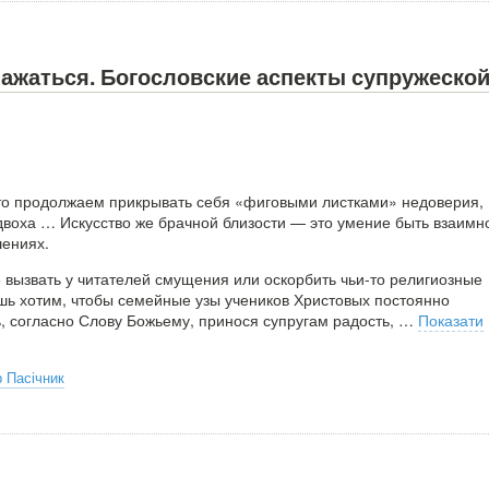
нажаться. Богословские аспекты супружеско
то продолжаем прикрывать себя «фиговыми листками» недоверия,
двоха … Искусство же брачной близости — это умение быть взаимн
шениях.
е вызвать у читателей смущения или оскорбить чьи-то религиозные
ишь хотим, чтобы семейные узы учеников Христовых постоянно
, согласно Слову Божьему, принося супругам радость,
…
Показати
 Пасічник