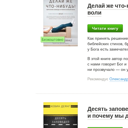
Делай же что
воли
Читати книгу
Как принять решение 
Безкоштовно
библейских стихов, б
у Бога есть замечате
В этой книге автор 
с нами говорит Бог и
ни прозвучало — он 
Рекомендує
Олександр
Десять запове
и почему мы 