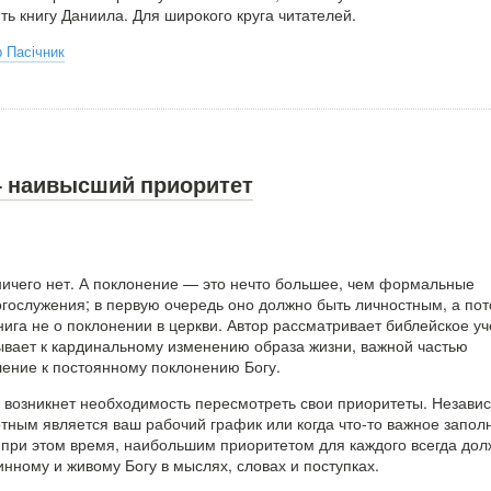
ь книгу Даниила. Для широкого круга читателей.
 Пасічник
 наивысший приоритет
ичего нет. А поклонение — это нечто большее, чем формальные
огослужения; в первую очередь оно должно быть личностным, а по
нига не о поклонении в церкви. Автор рассматривает библейское у
ывает к кардинальному изменению образа жизни, важной частью
ление к постоянному поклонению Богу.
ас возникнет необходимость пересмотреть свои приоритеты. Незави
отным является ваш рабочий график или когда что-то важное запол
 при этом время, наибольшим приоритетом для каждого всегда до
нному и живому Богу в мыслях, словах и поступках.