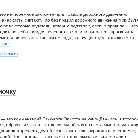
это не тюремное заключение, а правила дорожного движения.
 анархисты считают, что без правил дорожного движения мир был
ают некоторые водители, которые водят так, словно правила — зло
одите из себя, ожидая зеленого света, или пытаетесь проскочить
смотря на весь негатив, вы не рады, что существуют хоть какие-то
ільше
 Пасічник
ночку
» — это комментарий Стьюарта Олиотта на книгу Даниила, в которо
кий, образный язык и в то же время обстоятельно комментируя каж
аниила и трех его друзей показывает, как сохранить верность Богу
аний. Цель автора — увлечь читателя, вызвав у него желание