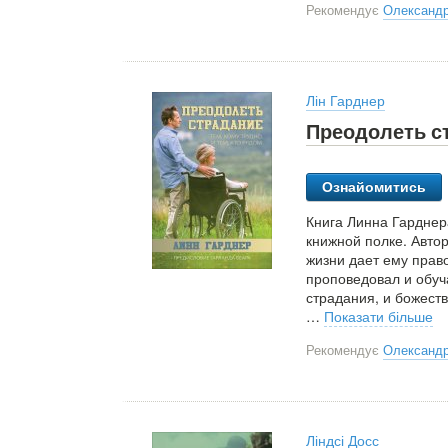
Рекомендує
Олександр
Лін Гарднер
Преодолеть ст
Ознайомитись
Книга Линна Гарднер
книжной полке. Автор
жизни дает ему право
проповедовал и обуч
страдания, и божеств
…
Показати більше
Рекомендує
Олександр
Ліндсі Досс