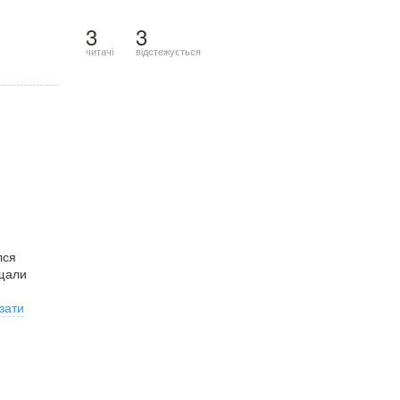
3
3
читачі
відстежується
лся
ещали
зати