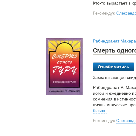
Кто-то вырастает в х
Рекомендує
Олександр
Рабиндранат Махар
Смерть одного
Ознайомитись
Захватывающее свиде
Рабиндранат Р. Маха
йогой и ежедневно п
сомнения в истинност
жизнь, индусские нра
більше
Рекомендує
Олександр