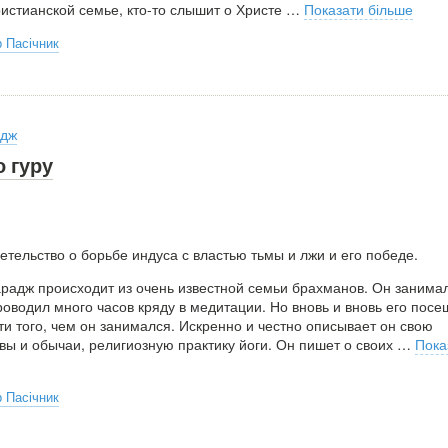
ристианской семье, кто-то слышит о Христе
…
Показати більше
 Пасічник
адж
 гуру
тельство о борьбе индуса с властью тьмы и лжи и его победе.
радж происходит из очень известной семьи брахманов. Он занима
роводил много часов кряду в медитации. Но вновь и вновь его пос
и того, чем он занимался. Искренно и честно описывает он свою
вы и обычаи, религиозную практику йоги. Он пишет о своих
…
Пока
 Пасічник