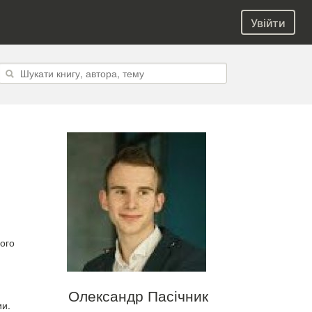
Увійти
ного
Олександр Пасічник
ии.