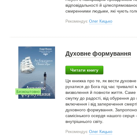
відповідальності й цілеспрямованос
смиренними людьми, які чують голос
Рекомендує
Олег Кицько
Духовне формування
Читати книгу
Ця книжка про те, як вести духовне
рухатися до Бога під час тривалої 
Безкоштовно
визволення й повноти життя. Саме р
смутку до радості, від обурення до 
включення і від заперечення смерт
духовного формування. Запропонов
самісінького осердя нашого серця —
внутрішнього світу.
Рекомендує
Олег Кицько