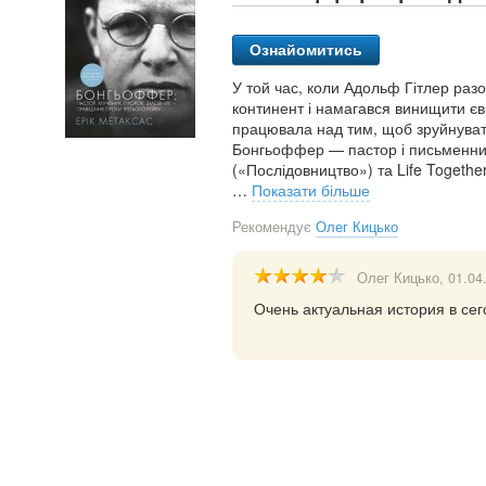
Ознайомитись
У той час, коли Адольф Гітлер раз
континент і намагався винищити євр
працювала над тим, щоб зруйнувати 
Бонгьоффер — пастор і письменник,
(«Послідовництво») та Life Togethe
…
Показати більше
Рекомендує
Олег Кицько
Олег Кицько
, 01.04
Очень актуальная история в се