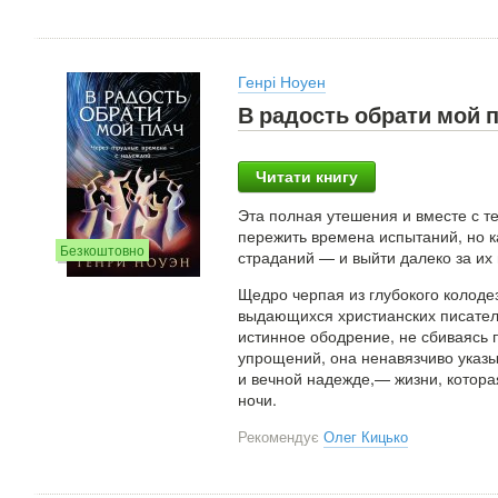
Генрі Ноуен
В радость обрати мой 
Читати книгу
Эта полная утешения и вместе с те
пережить времена испытаний, но к
Безкоштовно
страданий — и выйти далеко за их
Щедро черпая из глубокого колоде
выдающихся христианских писател
истинное ободрение, не сбиваясь 
упрощений, она ненавязчиво указы
и вечной надежде,— жизни, котора
ночи.
Рекомендує
Олег Кицько