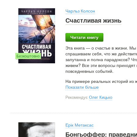
Чарльз Колсон
Счастливая жизнь
Читати книгу
Эта книга — о счастье в жизни. Мы
спрашиваем себя, что же действит
Безкоштовно
запутанна и полна парадоксов? Ч
живем? Все эти вопросы приходят н
повседневных событий.
На примере реальных историй из 
Показати більше
Рекомендує
Олег Кицько
Ерік Метаксас
Бонгьоффер: праведник