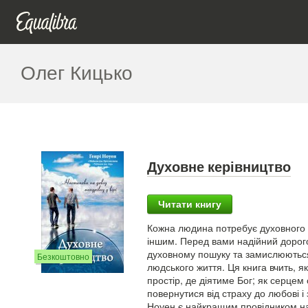
Олег Кицько
Духовне керівництво
Читати книгу
Кожна людина потребує духовного к
іншим. Перед вами надійний дорого
духовному пошуку та замислюються
Безкоштовно
людського життя. Ця книга вчить, я
простір, де діятиме Бог; як серцем
повернутися від страху до любові і 
Ноуен є найкращим провідником на