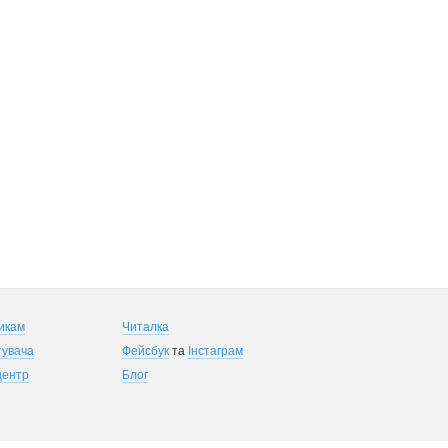
икам
Читалка
тувача
Фейсбук
та
Інстаграм
центр
Блог