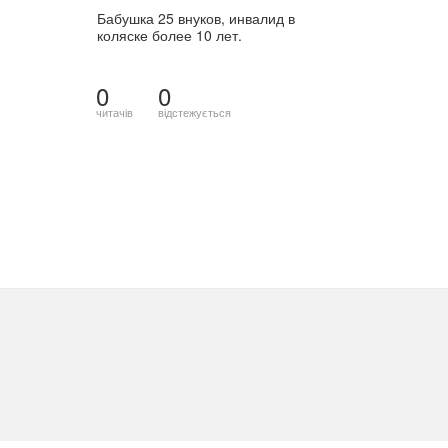
Бабушка 25 внуков, инвалид в
коляске более 10 лет.
0
0
читачів
відстежується