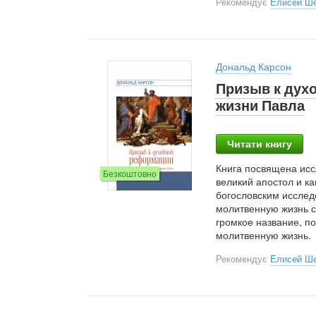
Рекомендує
Елисей Ш
Дональд Карсон
Призыв к дух
жизни Павла
Читати книгу
Книга посвящена исс
Безкоштовно
великий апостол и ка
богословским исслед
молитвенную жизнь с
громкое название, п
молитвенную жизнь.
Рекомендує
Елисей Ш