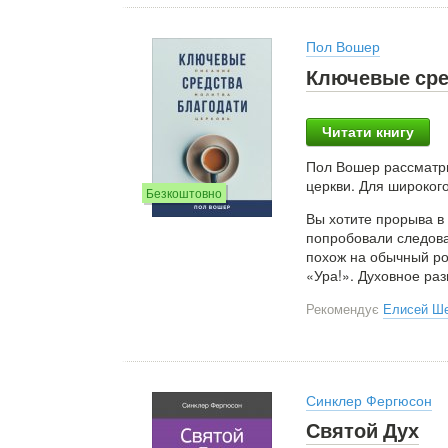
Пол Вошер
Ключевые сред
Читати книгу
Пол Вошер рассматри
церкви. Для широкого
Безкоштовно
Вы хотите прорыва в 
попробовали следова
похож на обычный ро
«Ура!». Духовное ра
Рекомендує
Елисей Ш
Синклер Фергюсон
Святой Дух