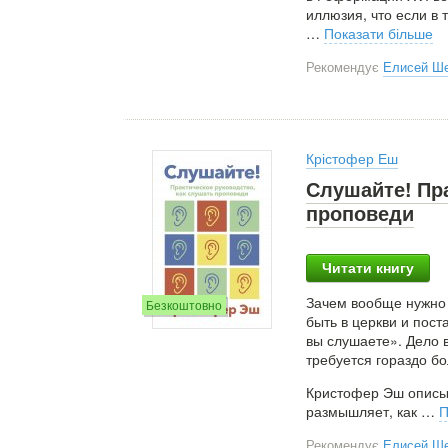
иллюзия, что если в 
…
Показати більше
Рекомендує
Елисей Ш
Крістофер Еш
Слушайте! Пра
проповеди
Читати книгу
Зачем вообще нужно 
Безкоштовно
быть в церкви и пост
вы слушаете». Дело в
требуется гораздо бо
Кристофер Эш описы
размышляет, как
…
П
Рекомендує
Елисей Ш