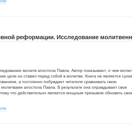
елег
овной реформации. Исследование молитвен
ледованию молитв апостола Павла. Автор показывает, о чем моли
кие цели он ставил перед собой в молитве. Книга не является сухи
ованием, а постоянно побуждает читателя сравнивать свою
 молитвами апостола Павла. В результате она оправдывает свое
отому что действительно является мощным призывом обновить сво
елег