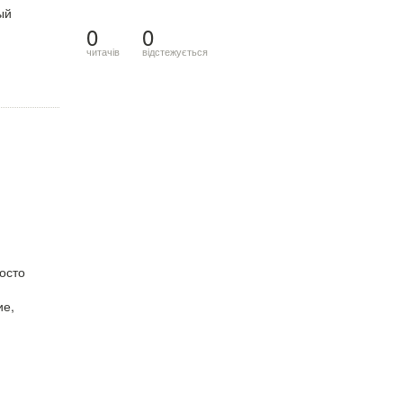
й
0
0
читачів
відстежується
осто
ие,