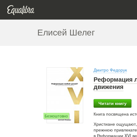
Елисей Шелег
Дмитро Федорук
Реформация л
движения
Читати книгу
Книга посвящена ист
Безкоштовно
Христиане ощущают, ч
прежнюю привлекател
в Реформации XVI ве