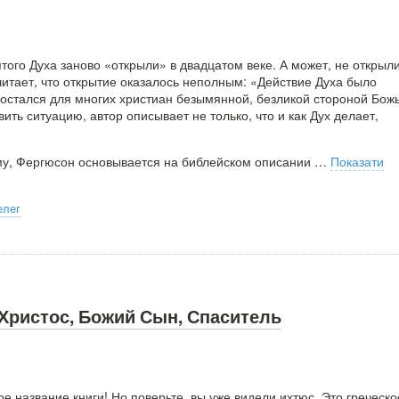
того Духа заново «открыли» в двадцатом веке. А может, не открыл
итает, что открытие оказалось неполным: «Действие Духа было
 остался для многих христиан безымянной, безликой стороной Бож
ить ситуацию, автор описывает не только, что и как Дух делает,
у, Фергюсон основывается на библейском описании
…
Показати
елег
Христос, Божий Сын, Спаситель
ое название книги! Но поверьте, вы уже видели ихтюс. Это греческо