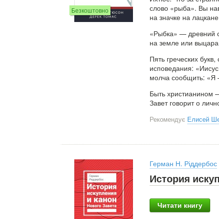
слово «рыба». Вы на
Безкоштовно
на значке на лацкане
«Рыбка» — древний с
на земле или выцара
Пять греческих букв
исповедания: «Иисус
молча сообщить: «Я 
Быть христианином —
Завет говорит о личн
Рекомендує
Елисей Ш
Герман Н. Ріддербос
История искуп
Читати книгу