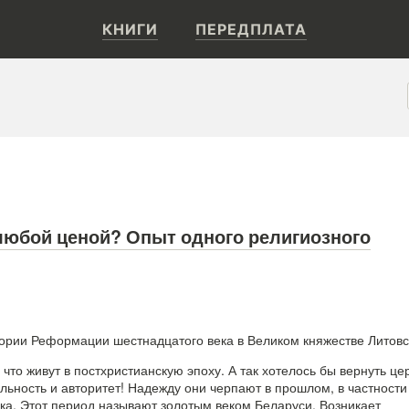
КНИГИ
ПЕРЕДПЛАТА
юбой ценой? Опыт одного религиозного
ории Реформации шестнадцатого века в Великом княжестве Литовс
то живут в постхристианскую эпоху. А так хотелось бы вернуть це
ьность и авторитет! Надежду они черпают в прошлом, в частности
ка. Этот период называют золотым веком Беларуси. Возникает