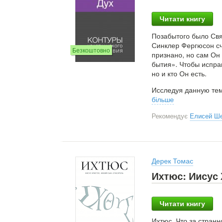
Читати книгу
Позабытого было Свя
Синклер Фергюсон сч
Безкоштовно
признано, но сам Он
бытия». Чтобы исправ
но и кто Он есть.
Исследуя данную тем
більше
Рекомендує
Елисей Ш
Дерек Томас
Ихтюс: Иисус 
Читати книгу
Ихтюс. Что за странн