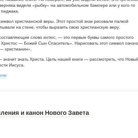
верняка видели «рыбку» на автомобильном бампере или у кого-то
 пиджака.
имвол христианской веры. Этот простой знак рисовали палкой
пывали на стене, чтобы выразить свою христианскую веру.
, составляющие слово ихтюс, — это первые буквы самого простого
 Христос — Божий Сын Спаситель». Нарисовать этот символ означ
— христианин».
 значит знать Христа. Цель нашей книги — рассмотреть, что Новы
ости Иисуса.
елег
ления и канон Нового Завета