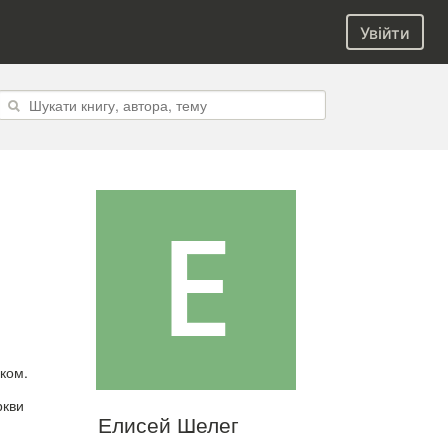
Увійти
ком.
ркви
Елисей Шелег