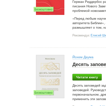
Герман Риддербос ра
писания Нового Заве
Безкоштовно
проблемой новозавет
«Перед любым научн
авторитета Библии»,
размышляет о том, н
Рекомендує
Елисей Ш
Йохем Даума
Десять запове
Читати книгу
Десять заповедей за
заповедей. Руководс
Безкоштовно
первоначальном, дре
применить эти запов