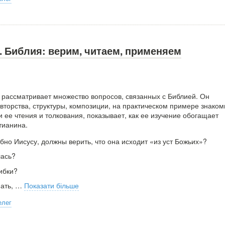
. Библия: верим, читаем, применяем
р рассматривает множество вопросов, связанных с Библией. Он
вторства, структуры, композиции, на практическом примере знаком
 ее чтения и толкования, показывает, как ее изучение обогащает
тианина.
но Иисусу, должны верить, что она исходит «из уст Божьих»?
лась?
ибки?
ать,
…
Показати більше
елег