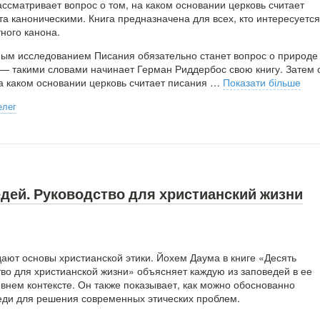
ссматривает вопрос о том, на каком основании церковь считает
та каноническими. Книга предназначена для всех, кто интересуется
ного канона.
ым исследованием Писания обязательно станет вопрос о природе
 — такими словами начинает Герман Риддербос свою книгу. Затем 
а каком основании церковь считает писания
…
Показати більше
елег
дей. Руководство для христианский жизни
дают основы христианской этики. Йохем Даума в книге «Десять
тво для христианской жизни» объясняет каждую из заповедей в ее
внем контексте. Он также показывает, как можно обоснованно
еди для решения современных этических проблем.