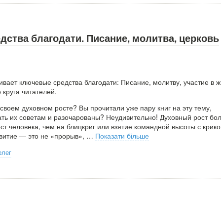
ства благодати. Писание, молитва, церковь
вает ключевые средства благодати: Писание, молитву, участие в 
 круга читателей.
своем духовном росте? Вы прочитали уже пару книг на эту тему,
ть их советам и разочарованы? Неудивительно! Духовный рост бо
ст человека, чем на блицкриг или взятие командной высоты с крик
звитие — это не «прорыв»,
…
Показати більше
елег