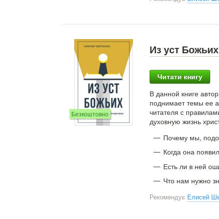
Из уст Божьих
Читати книгу
В данной книге авто
поднимает темы ее а
читателя с правилами
Безкоштовно
духовную жизнь хрис
Почему мы, подоб
Когда она появи
Есть ли в ней ош
Что нам нужно зн
Рекомендує
Елисей Ш