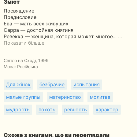
Зміст
Посвящение
Предисловие
Ева — мать всех живущих
Сарра — достойная княгиня
Ревекка — женщина, которая может многое... …
Показати більше
Світло на Сході
, 1999
Мова: Російська
Для жінок
безбрачие
испытания
малые группы
материнство
молитва
мудрость
похоть
ревность
характер
Схоже з книгами, що ви переглядали