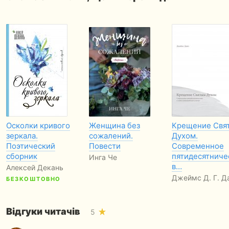
Осколки кривого
Женщина без
Крещение Свя
зеркала.
сожалений.
Духом.
Поэтический
Повести
Современное
сборник
пятидесятниче
Инга Че
в…
Алексей Декань
Джеймс Д. Г. Д
БЕЗКОШТОВНО
Відгуки читачів
5