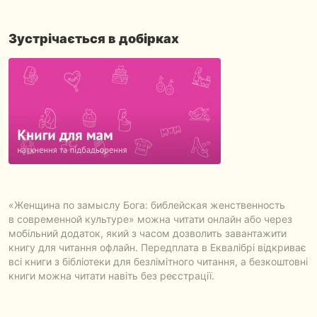
Зустрічається в добірках
«Женщина по замыслу Бога: библейская женственность
в современной культуре» можна читати онлайн або через
мобільний додаток, який з часом дозволить завантажити
книгу для читання офлайн. Передплата в Еквалібрі відкриває
всі книги з бібліотеки для безлімітного читання, а безкоштовні
книги можна читати навіть без реєстрації.