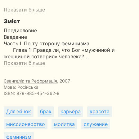
Показати більше
Зміст
Предисловие
Введение
Часть I. По ту сторону феминизма
Глава 1. Правда ли, что Бог «мужчиной и
женщиной сотворил» человека? …
Показати більше
Євангеліє та Реформація
, 2007
Мова: Російська
ISBN:
978-985-454-362-8
Для жінок
брак
карьера
красота
миссионерство
молитва
служение
феминизм