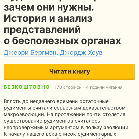
зачем они нужны.
История и анализ
представлений
о бесполезных органах
Джерри Бергман
,
Джордж Хоув
Читати книгу
БЕЗКОШТОВНО
170 сторінок
4 години читання
Вплоть до недавнего времени остаточные
рудименты считали серьезным доказательством
макроэволюции. На протяжении почти столетия
существование рудиментов считалось
неопровержимым аргументом в пользу эволюции.
К началу нашего века список рудиментарных