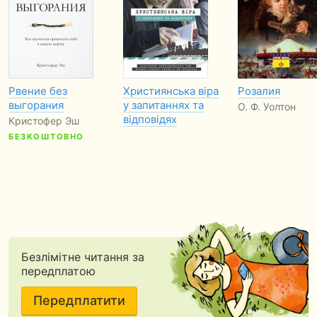
Рвение без
Християнська віра
Розалия
выгорания
у запитаннях та
О. Ф. Уолтон
відповідях
Кристофер Эш
БЕЗКОШТОВНО
Безлімітне читання за
передплатою
Передплатити