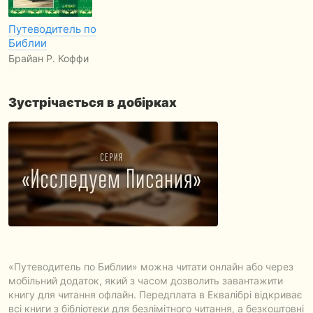
Путеводитель по
Библии
Брайан Р. Коффи
Зустрічається в добірках
«Путеводитель по Библии» можна читати онлайн або через
мобільний додаток, який з часом дозволить завантажити
книгу для читання офлайн. Передплата в Еквалібрі відкриває
всі книги з бібліотеки для безлімітного читання, а безкоштовні