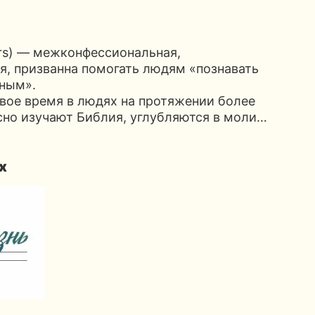
ors) — межконфессиональная,
я, призванна помогать людям «познавать
тным».
вое время в людях на протяжении более
сно изучают Библия, углубляются в моли…
х