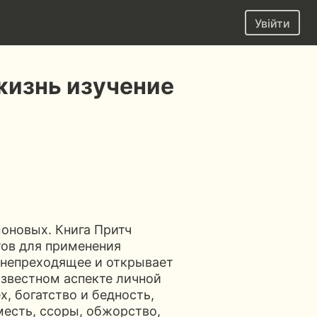
Увійти
жизнь изучение
оновых. Книга Притч
ов для применения
и непреходящее и открывает
звестном аспекте личной
х, богатство и бедность,
месть, ссоры, обжорство,