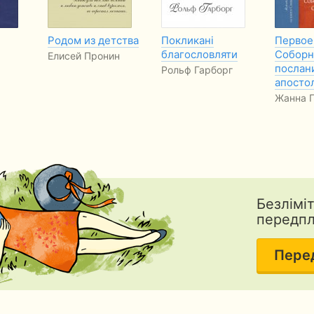
Родом из детства
Покликані
Первое
благословляти
Соборн
Елисей Пронин
послан
Рольф Гарборг
апосто
Жанна Г
Безлімі
передп
Пере