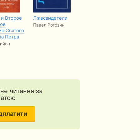
 и Второе
Лжесвидетели
Повернення
Чи
ое
ст
Павел Рогозин
Христина Рой
ие Святого
дв
ла Петра
кн
ийон
Эл
Б
тне читання за
латою
дплатити