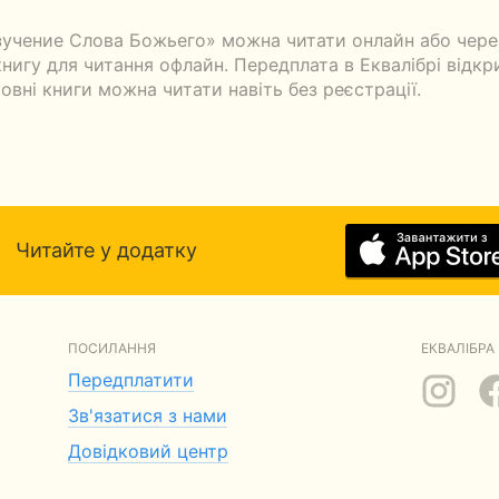
учение Слова Божьего» можна читати онлайн або через
игу для читання офлайн. Передплата в Еквалібрі відкрив
овні книги можна читати навіть без реєстрації.
Читайте у додатку
ПОСИЛАННЯ
ЕКВАЛІБРА 
Передплатити
Зв'язатися з нами
Довідковий центр