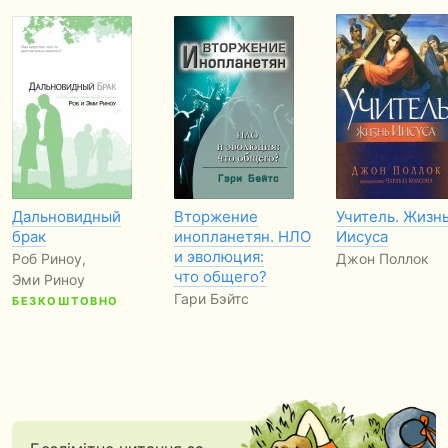
Дальновидный
Вторжение
Учитель. Жизн
брак
инопланетян. НЛО
Иисуса
и эволюция:
Роб Риноу,
Джон Поллок
что общего?
Эми Риноу
Гари Бэйтс
БЕЗКОШТОВНО