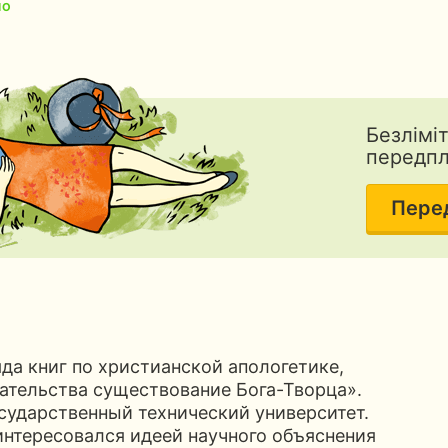
НО
Безлімі
передп
Пере
а книг по христианской апологетике,
ательства существование Бога-Творца».
сударственный технический университет.
интересовался идеей научного объяснения