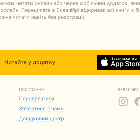
ожна читати онлайн або через мобільний додаток, яки
флайн. Передплата в Еквалібрі відкриває всі книги з бі
ожна читати навіть без реєстрації.
Читайте у додатку
ПОСИЛАННЯ
ЕКВАЛІБРА 
Передплатити
Зв'язатися з нами
Довідковий центр