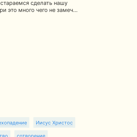
 стараемся сделать нашу
ри это много чего не замеч…
ехопадение
Иисус Христос
тво
сотворение