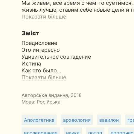
Мы живем, все время о чем-то суетимся,
жизнь лучше, ставим себе новые цели и п
Показати більше
Зміст
Предисловие
Это интересно
Удивительное совпадение
Истина
Как это было…
Показати більше
Авторське видання
, 2018
Мова: Російська
Апологетика
археология
вавилон
гр
исследование
наука
потоп
пророчес