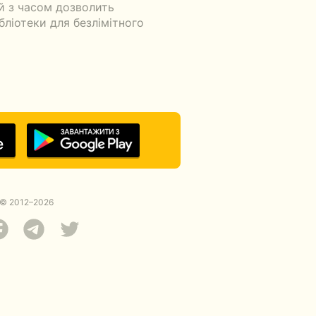
й з часом дозволить
бліотеки для безлімітного
© 2012–2026