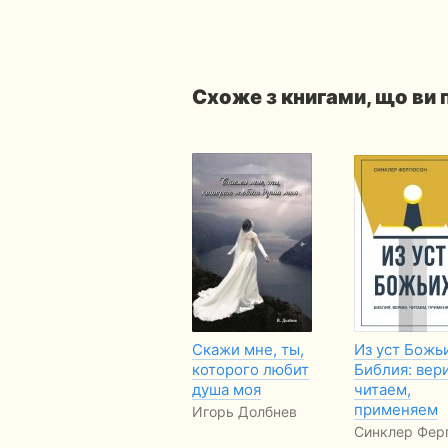
Схоже з книгами, що ви
Скажи мне, ты,
Из уст Божь
которого любит
Библия: вер
душа моя
читаем,
применяем
Игорь Долбнев
Синклер Фер