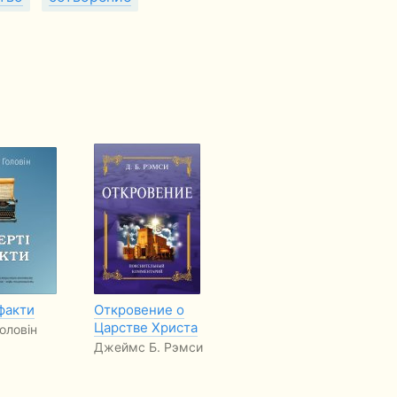
факти
Откровение о
Исцелена от рака
Вс
Царстве Христа
ко
оловін
Доди Остин
Джеймс Б. Рэмси
То
Б