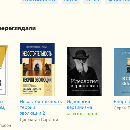
 переглядали
их.
Несостоятельность
Идеология
Вперті 
им,
теории
дарвинизма
Сергій Г
эволюции 2
БЕЗКОШТОВНО
Джонатан Сарфати
гюсон