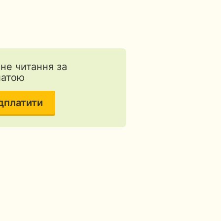
тне читання за
латою
дплатити