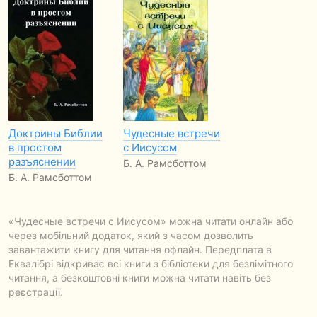
Доктрины Библии
Чудесные встречи
в простом
с Иисусом
разъяснении
Б. А. Рамсботтом
Б. А. Рамсботтом
«Чудесные встречи с Иисусом» можна читати онлайн або
через мобільний додаток, який з часом дозволить
завантажити книгу для читання офлайн. Передплата в
Еквалібрі відкриває всі книги з бібліотеки для безлімітного
читання, а безкоштовні книги можна читати навіть без
реєстрації.