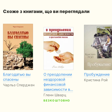
Схоже з книгами, що ви переглядали
Благодатью вы
О преодолении
Пробуждение
спасены
нездоровой
Кристина Рой
финансовой
Чарльз Сперджен
зависимости в…
Гленн Шварц
БЕЗКОШТОВНО