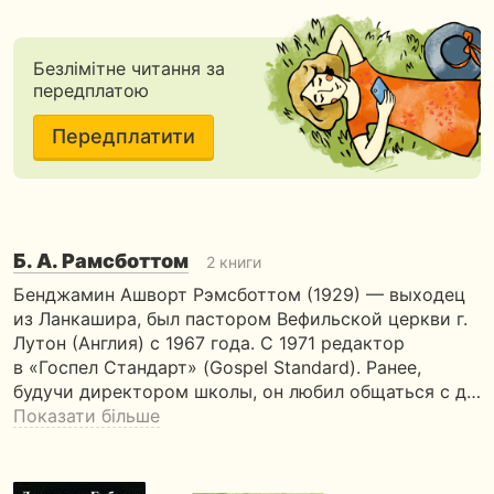
Безлімітне читання за
передплатою
Передплатити
Б. А. Рамсботтом
2 книги
Бенджамин Ашворт Рэмсботтом (1929) — выходец
из Ланкашира, был пастором Вефильской церкви г.
Лутон (Англия) с 1967 года. С 1971 редактор
в «Госпел Стандарт» (Gospel Standard). Ранее,
будучи директором школы, он любил общаться с д…
Показати більше