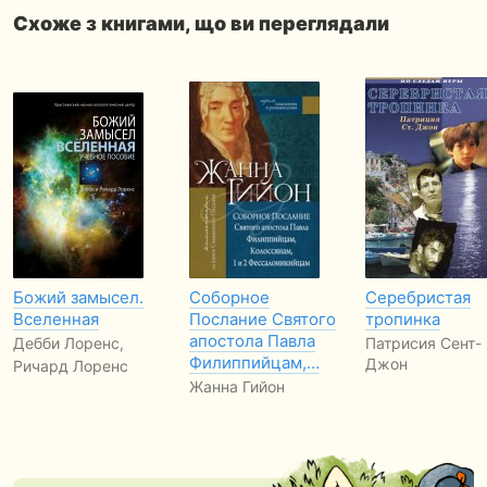
Схоже з книгами, що ви переглядали
Божий замысел.
Соборное
Серебристая
Вселенная
Послание Святого
тропинка
апостола Павла
Дебби Лоренс,
Патрисия Сент-
Филиппийцам,…
Джон
Ричард Лоренс
Жанна Гийон