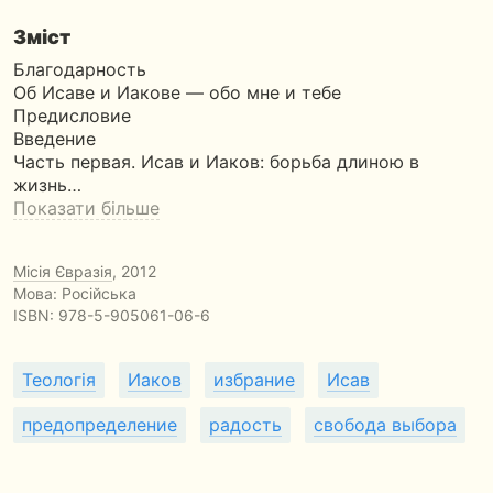
Зміст
Благодарность
Об Исаве и Иакове — обо мне и тебе
Предисловие
Введение
Часть первая. Исав и Иаков: борьба длиною в
жизнь…
Показати більше
Місія Євразія
, 2012
Мова: Російська
ISBN:
978-5-905061-06-6
Теологія
Иаков
избрание
Исав
предопределение
радость
свобода выбора