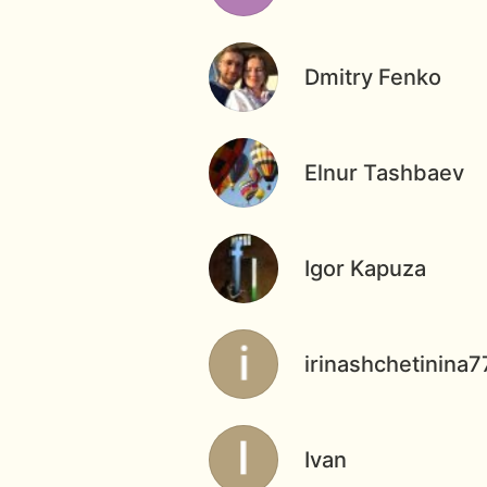
Dmitry Fenko
Elnur Tashbaev
Igor Kapuza
irinashchetinina
Ivan