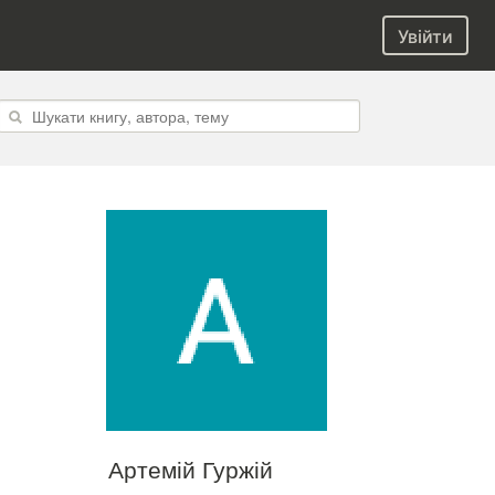
Увійти
Артемій Гуржій