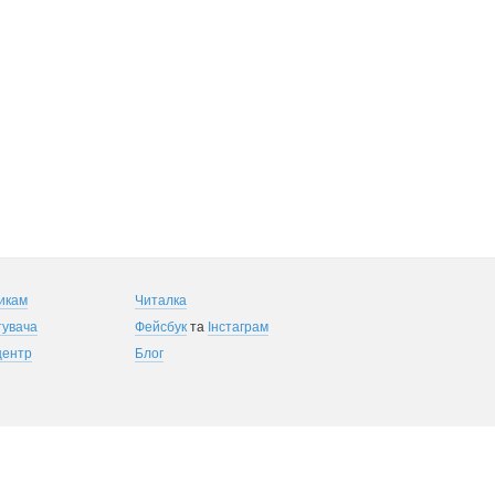
икам
Читалка
тувача
Фейсбук
та
Інстаграм
центр
Блог