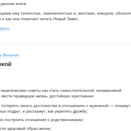
 данная книга.
сущими ему точностью, лаконичностью и, местами, юмором, объясня
 и как она помогает читать Новый Завет.
рфило
а Вильямс
окой
практические советы как стать самостоятельной, независимой
 вести праведную жизнь, достойную христианки:
е потерять своего достоинства в отношениях с мужчиной — покажут,
ых подруг, и расскажут, как укрепить дружбу;
но построить отношения с родственниками;
ести здоровый образ жизни;