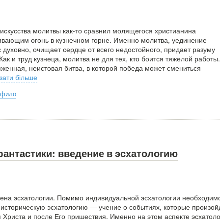
 искусства молитвы как-то сравнил молящегося христианина
ивающим огонь в кузнечном горне. Именно молитва, уединение
с духовно, очищает сердце от всего недостойного, придает разуму
 Как и труд кузнеца, молитва не для тех, кто боится тяжелой работы.
женная, неистовая битва, в которой победа может смениться
зати більше
рфило
фантастики: введение в эсхатологию
ена эсхатологии. Помимо индивидуальной эсхатологии необходим
 историческую эсхатологию — учение о событиях, которые произой
 Христа и после Его пришествия. Именно на этом аспекте эсхатол