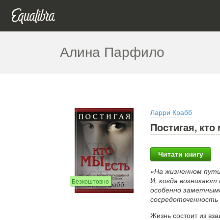
Алина Парфило
Ларри Крабб
Постигая, кто
Читати книгу
«На жизненном пути
И, когда возникают
Безкоштовно
особенно заметными
сосредоточенность н
Жизнь состоит из вз