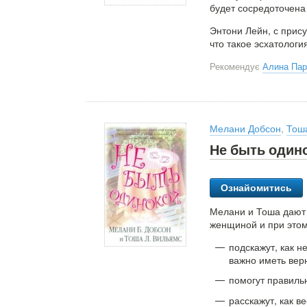
будет сосредоточена
Энтони Лейн, с при
что такое эсхатология
Рекомендує
Алина Па
Мелани Добсон
,
Тош
Не быть один
Ознайомитись
Мелани и Тоша дают 
женщиной и при этом
подскажут, как н
важно иметь верн
помогут правиль
расскажут, как в