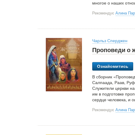
многое о наших отн
Рекомендує
Алина Па
Чарльз Сперджен
Проповеди о 
Ознайомитись
В сборник «Проповед
Салпаада, Раав, Руф
Служители церкви на
им в подготовке про
сердце человека, и 
Рекомендує
Алина Па