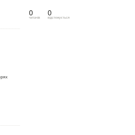
0
0
читачів
відстежується
ерях