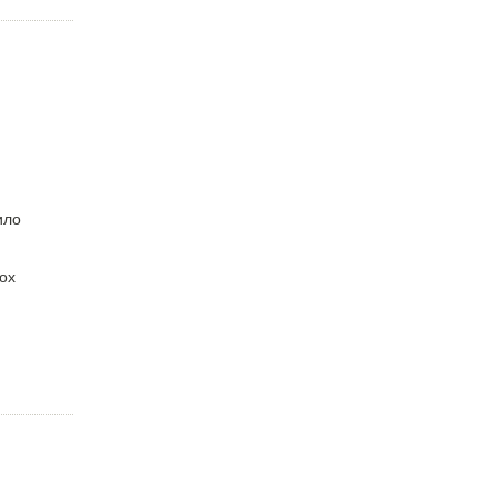
ило
ох