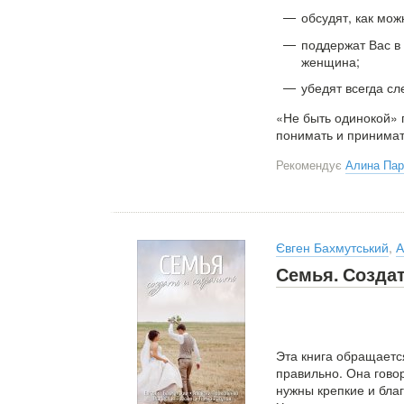
обсудят, как мо
поддержат Вас в
женщина;
убедят всегда сл
«Не быть одинокой»
понимать и принима
Рекомендує
Алина Па
Євген Бахмутський
,
А
Семья. Создат
Эта книга обращаетс
правильно. Она говор
нужны крепкие и бла