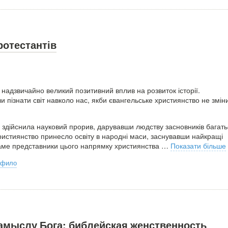
ротестантів
надзвичайно великий позитивний вплив на розвиток історії.
ли пізнати світ навколо нас, якби євангельське християнство не змін
здійснила науковий прорив, дарувавши людству засновників багать
ристиянство принесло освіту в народні маси, заснувавши найкращі
Саме представники цього напрямку християнства
…
Показати більше
рфило
амыслу Бога: библейская женственность