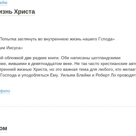
ейкі
изнь Христа
Попытка заглянуть во внутреннюю жизнь нашего Гспода»
ии Иисуса»
й обложкой две редкие книги. Обе написаны шотландскими
ми, жившими в девятнадцатом веке. Не так часто христианские ав
ренней жизнью Христа, но это важная тема для любого, кто желае
 Господа и уподобляться Ему. Уильям Блейки и Роберт Ло проводят
рфило
гом