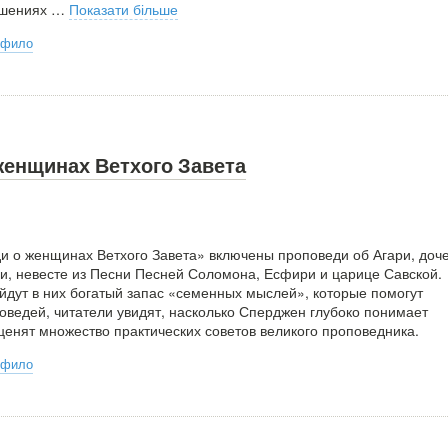
ошениях
…
Показати більше
рфило
женщинах Ветхого Завета
и о женщинах Ветхого Завета» включены проповеди об Агари, доч
и, невесте из Песни Песней Соломона, Есфири и царице Савской.
йдут в них богатый запас «семенных мыслей», которые помогут
поведей, читатели увидят, насколько Сперджен глубоко понимает
оценят множество практических советов великого проповедника.
рфило