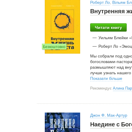
Роберт Ло
,
Вільям Бл
Внутренняя ж
Читати книгу
Уильям Блейки «
Роберт Ло «Эмоц
Безкоштовно
Мы собрали под одно
богословами-пастора
размышляют над внут
лучше узнать нашего
Показати більше
Рекомендує
Алина Па
Джон Ф. Мак-Артур
Наедине с Бо