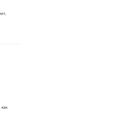
ет,
 как