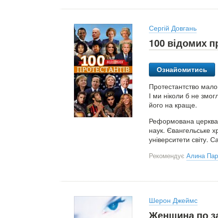
Сергій Довгань
100 відомих п
Ознайомитись
Протестантство мало 
І ми ніколи б не змог
його на краще.
Реформована церква 
наук. Євангельське х
університети світу. 
Рекомендує
Алина Па
Шерон Джеймс
Женщина по з