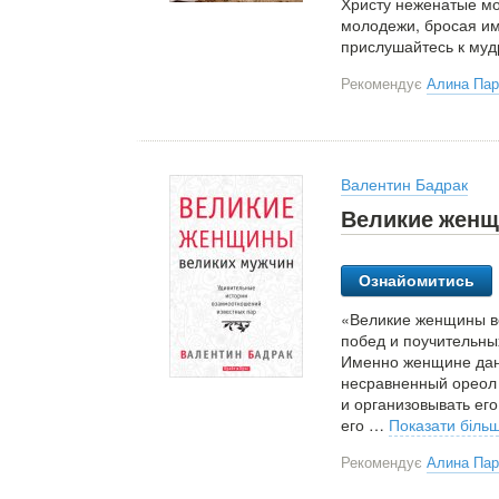
Христу неженатые мо
молодежи, бросая им
прислушайтесь к муд
Рекомендує
Алина Па
Валентин Бадрак
Великие женщ
Ознайомитись
«Великие женщины ве
побед и поучительны
Именно женщине дан
несравненный ореол 
и организовывать его
его
…
Показати біль
Рекомендує
Алина Па