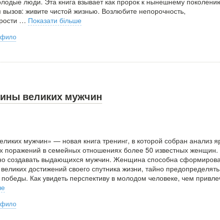
лодые люди. Эта книга взывает как пророк к нынешнему поколени
 вызов: живите чистой жизнью. Возлюбите непорочность,
рости
…
Показати більше
рфило
ины великих мужчин
ликих мужчин» — новая книга тренинг, в которой собран анализ я
х поражений в семейных отношениях более 50 известных женщин.
о создавать выдающихся мужчин. Женщина способна сформирова
великих достижений своего спутника жизни, тайно предопределять
 победы. Как увидеть перспективу в молодом человеке, чем привле
ше
рфило