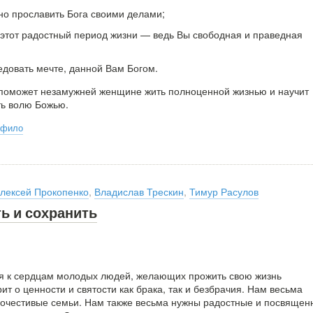
жно прославить Бога своими делами;
 этот радостный период жизни — ведь Вы свободная и праведная
едовать мечте, данной Вам Богом.
 поможет незамужней женщине жить полноценной жизнью и научит
ть волю Божью.
рфило
лексей Прокопенко
,
Владислав Трескин
,
Тимур Расулов
ь и сохранить
я к сердцам молодых людей, желающих прожить свою жизнь
ит о ценности и святости как брака, так и безбрачия. Нам весьма
гочестивые семьи. Нам также весьма нужны радостные и посвящен