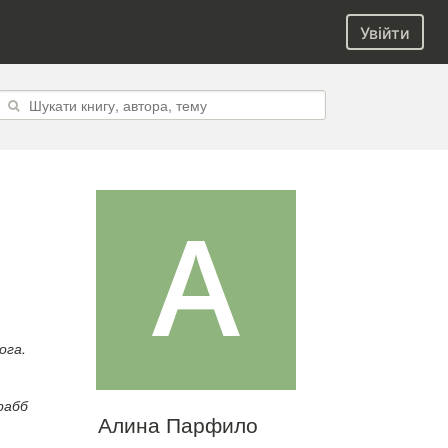
Увійти
ога.
рабб
Алина Парфило