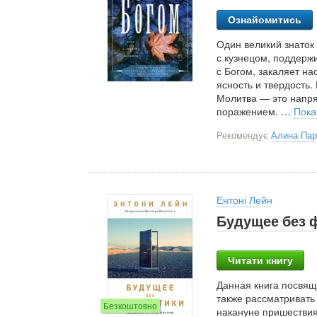
Ознайомитись
Один великий знаток
с кузнецом, поддерж
с Богом, закаляет на
ясность и твердость.
Молитва — это напря
поражением.
…
Пока
Рекомендує
Алина Па
Ентоні Лейн
Будущее без 
Читати книгу
Данная книга посвящ
также рассматривать
Безкоштовно
накануне пришествия