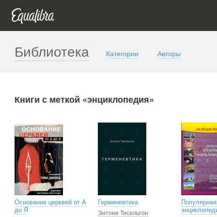
Библиотека
Категории
Авторы
Книги с меткой «энциклопедия»
Основание церквей от А
Герменевтика
Популярная
до Я
энциклопед
Энтони Тисельтон